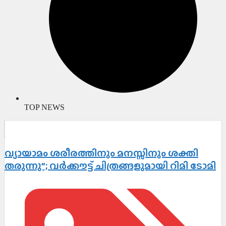
TOP NEWS
വ്യായാമം ശരീരത്തിനും മനസ്സിനും ശക്തി
തരുന്നു”; വർക്കൗട്ട് ചിത്രങ്ങളുമായി റിമി ടോമി