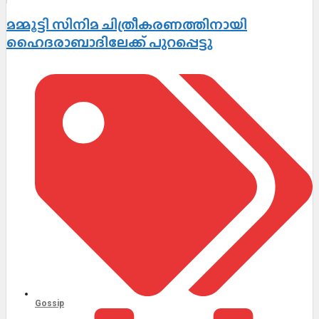
മമ്മൂട്ടി സിനിമ ചിത്രീകരണത്തിനായി
ഹൈദരാബാദിലേക്ക് പുറപ്പെട്ടു
Gossip