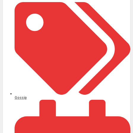
നിന്ന് പിന്മാറി രമേഷ് പിഷാരടി
Gossip