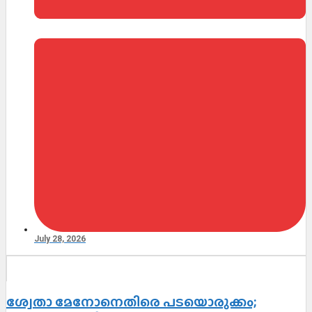
July 28, 2026
ശ്വേതാ മേനോനെതിരെ പടയൊരുക്കം;