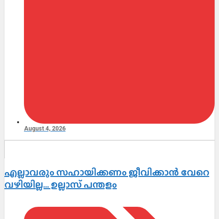
August 4, 2026
എല്ലാവരും സഹായിക്കണം ജീവിക്കാൻ വേറെ
വഴിയില്ല… ഉല്ലാസ് പന്തളം