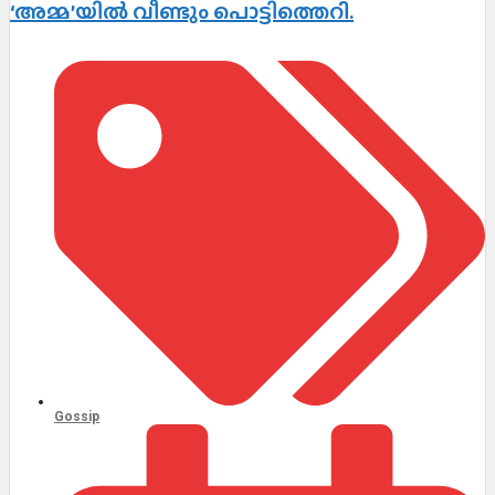
‘അമ്മ’യിൽ വീണ്ടും പൊട്ടിത്തെറി.
Gossip