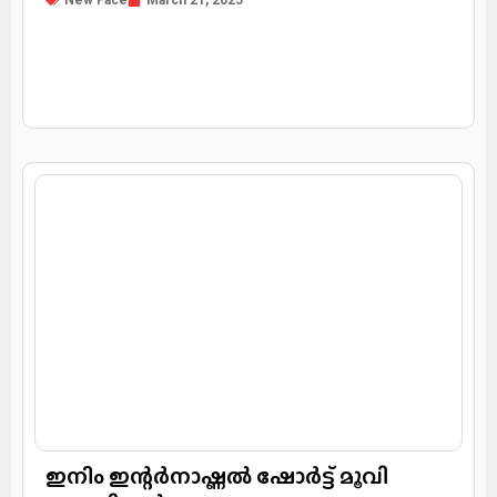
New Face
March 21, 2025
ഇനിം ഇന്റർനാഷ്ണൽ ഷോർട്ട് മൂവി