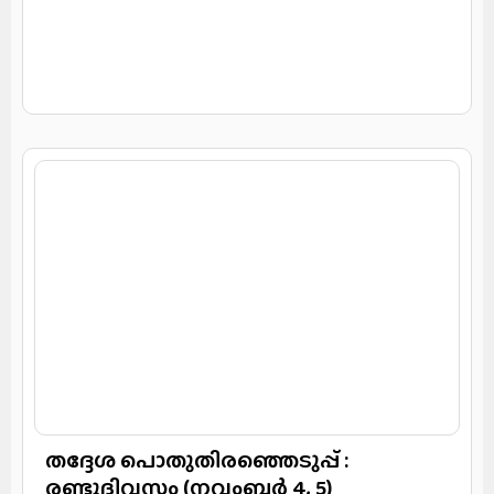
തദ്ദേശ പൊതുതിരഞ്ഞെടുപ്പ് :
രണ്ടുദിവസം (നവംബർ 4, 5)