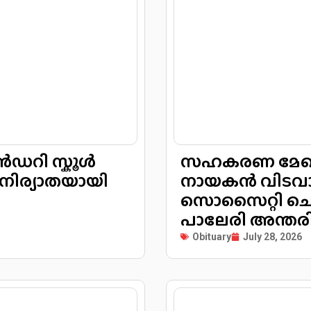
ൻഡറി സ്കൂൾ
സഹകരണ മേഖല
നിര്യാതയായി
നായകൻ വിടവാങ
സൊസൈറ്റി ച
പാലേരി അന്തരിച
Obituary
July 28, 2026