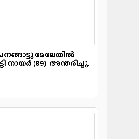
 നായർ (89) അന്തരിച്ചു.