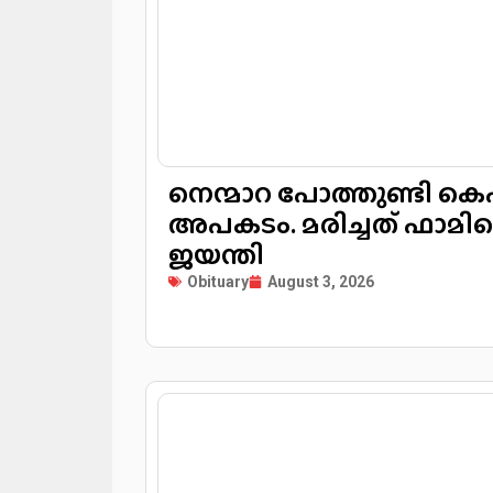
നെന്മാറ പോത്തുണ്ടി
അപകടം. മരിച്ചത് ഫാമിലെ തൊഴിലാളി
ജയന്തി
Obituary
August 3, 2026