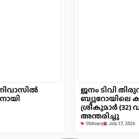
പ നിവാസിൽ
ജനം ടിവി തിര
നിര്യാതനായി
ബ്യൂറോയിലെ ക
ശ്രീകുമാർ (3
അന്തരിച്ചു
Obituary
July 27, 2026