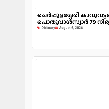
ചെർപ്പുളശ്ശേരി കാവുവട്ട
പൊതുവാൾസ്യാ
Obituary
August 6, 2026