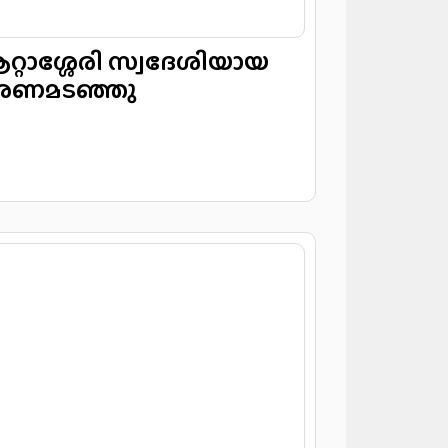
റ്റാശ്ശേരി സ്വദേശിയായ
 മരണമടഞ്ഞു