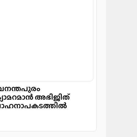
ുവനന്തപുരം
്യാമറമാൻ അഭിജിത്
2) വാഹനാപകടത്തിൽ