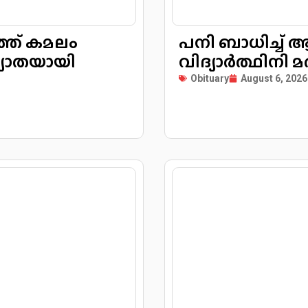
ത്ത് കമലം
പനി ബാധിച്ച് ആ
ർ 79 നിര്യാതയായി
വിദ്യാർത്ഥിനി
Obituary
August 6, 2026