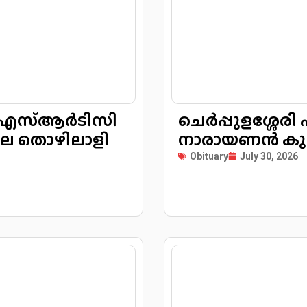
 കെഎസ്ആർടിസി
ചെർപ്പുളശ്ശേരി പനങ്ങാട്ടു മേലേതിൽ
നാരായണൻ കുട്ടി
Obituary
July 30, 2026