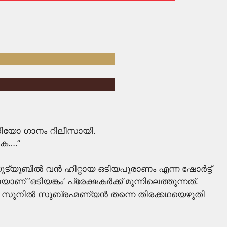
ീഡിയോ ഗാനം റിലീസായി.
ക….”
ൂട്യൂബിൽ വൻ ഹിറ്റായ ഒടിയപുരാണം എന്ന ഷോർട്ട്
് ‘ഒടിയങ്കം’ പ്രേക്ഷകർക്ക് മുന്നിലെത്തുന്നത്.
ത്. സുനിൽ സുബ്രഹ്മണ്യൻ തന്നെ തിരക്കഥയെഴുതി