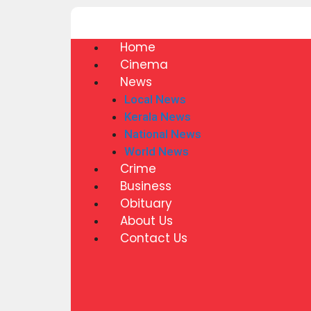
Home
Cinema
News
Local News
Kerala News
National News
World News
Crime
Business
Obituary
About Us
Contact Us