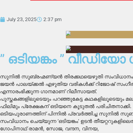
July 23, 2025
2:37 pm
” ഒടിയങ്കം ” വീഡിയോ 
സുനിൽ സുബ്രഹ്മണ്യൻ തിരക്കഥയെഴുതി സംവിധാനം ചെയ
ജയൻ പാലയ്ക്കൽ എഴുതിയ വരികൾക്ക് റിജോഷ് സംഗീത
എന്നാരംഭിക്കുന്ന ഗാനമാണ് റിലീസായത്.
പുസ്തകങ്ങളിലൂടെയും പറഞ്ഞുകേട്ട കഥകളിലൂടെയും മല
ഫിലിമും പ്രേക്ഷകന് ഒടിയനെ കൂടുതൽ പരിചിതനാക്കി. ആദ്
ഒടിയപുരാണത്തിന് പിന്നിൽ പ്രവർത്തിച്ച സുനിൽ സു
സംവിധാനം ചെയ്യുന്ന ‘ഒടിയങ്കം’ ഉടൻ തീയറ്ററുകളിലെത
ഗോപിനാഥ്‌ രാമൻ, സോജ, വന്ദന, വിനയ,