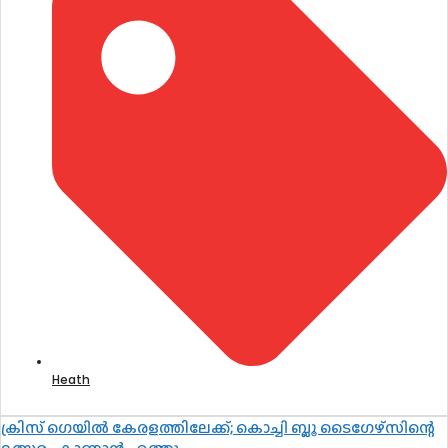
Heath
ക്രിസ് ഗെയിൽ കേരളത്തിലേക്ക്; കൊച്ചി ബ്ലൂ ടൈഗേഴ്സിന്റെ