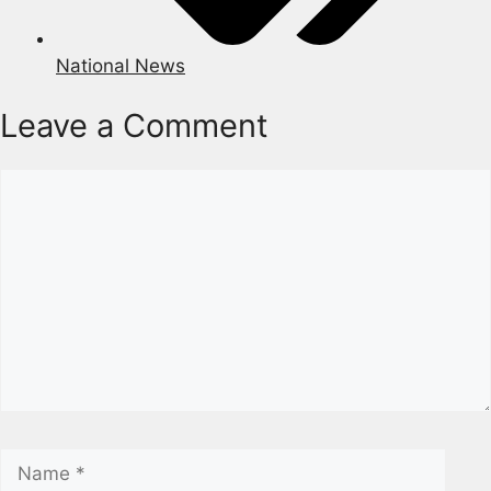
National News
Leave a Comment
Comment
Name
Emai