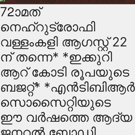
72ാമത്
നെഹ്റുട്രോഫി
വള്ളംകളി ആഗസ്റ്റ് 22
ന് തന്നെ* *ഇക്കുറി
ആറ് കോടി രൂപയുടെ
ബജറ്റ്* *എൻടിബിആർ
സൊസൈറ്റിയുടെ
ഈ വർഷത്തെ ആദ്യ
ജനറൽ ബോഡി