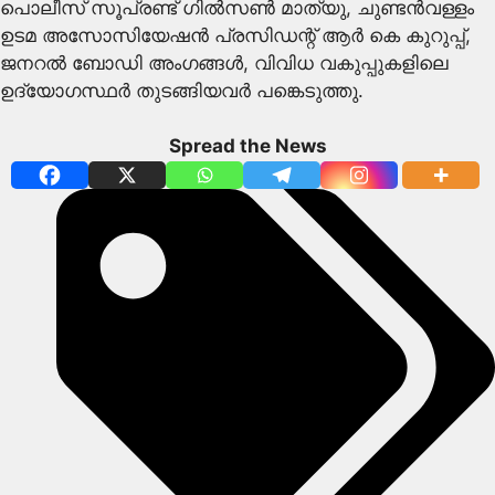
പൊലീസ് സൂപ്രണ്ട് ഗിൽസൺ മാത്യു, ചുണ്ടൻവള്ളം
ഉടമ അസോസിയേഷൻ പ്രസിഡന്റ് ആർ കെ കുറുപ്പ്,
ജനറൽ ബോഡി അംഗങ്ങൾ, വിവിധ വകുപ്പുകളിലെ
ഉദ്യോഗസ്ഥർ തുടങ്ങിയവർ പങ്കെടുത്തു.
Spread the News