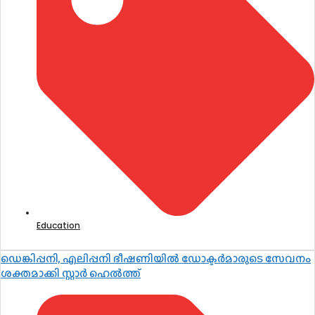
Education
ഡെങ്കിപ്പനി, എലിപ്പനി ഭീഷണിയിൽ ഡോക്ടർമാരുടെ സേവനം
ശക്തമാക്കി സ്റ്റാർ ഹെൽത്ത്