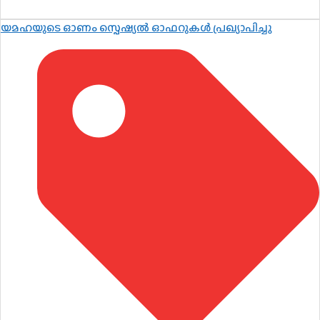
യമഹയുടെ ഓണം സ്പെഷ്യൽ ഓഫറുകൾ പ്രഖ്യാപിച്ചു