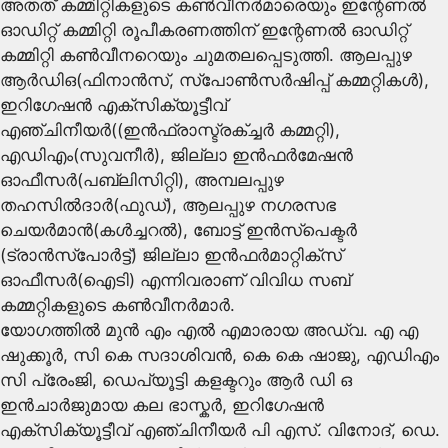
അതത് കമ്മിറ്റികളുടെ കൺവീനർമാരെയും ഇന്റേണൽ
ഓഡിറ്റ് കമ്മിറ്റി രൂപീകരണത്തിന് ഇന്റേണൽ ഓഡിറ്റ്
കമ്മിറ്റി കൺവീനറെയും ചുമതലപ്പെടുത്തി. ആലപ്പുഴ
ആർഡിഒ(ഫിനാൻസ്, സ്പോൺസർഷിപ്പ് കമ്മറ്റികൾ),
ഇറിഗേഷൻ എക്സിക്യൂട്ടീവ്
എഞ്ചിനീയർ((ഇൻഫ്രാസ്ട്രക്ച്ചർ കമ്മറ്റി),
എഡിഎം(സുവനീർ), ജില്ലാ ഇൻഫർമേഷൻ
ഓഫീസർ(പബ്ലിസിറ്റി), അമ്പലപ്പുഴ
തഹസിൽദാർ(ഫുഡ്), ആലപ്പുഴ നഗരസഭ
ചെയർമാൻ(കൾച്ചറൽ), ബോട്ട് ഇൻസ്പെക്ടർ
(ട്രാൻസ്പോർട്ട്) ജില്ലാ ഇൻഫർമാറ്റിക്സ്
ഓഫീസർ(ഐടി) എന്നിവരാണ് വിവിധ സബ്
കമ്മറ്റികളുടെ കൺവീനർമാർ.
യോഗത്തിൽ മുൻ എം എൽ എമാരായ അഡ്വ. എ എ
ഷുക്കൂർ, സി കെ സദാശിവൻ, കെ കെ ഷാജു, എഡിഎം
സി പ്രേംജി, ഡെപ്യൂട്ടി കളക്ടറും ആർ ഡി ഒ
ഇൻചാർജുമായ കല ഭാസ്കർ, ഇറിഗേഷൻ
എക്സിക്യൂട്ടീവ് എഞ്ചിനീയർ പി എസ്. വിനോദ്, ഡെ.