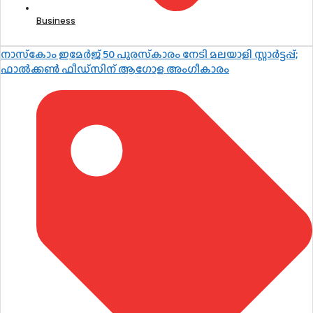
Business
നാസ്‌കോം ഇമേർജ് 50 പുരസ്‌കാരം നേടി മലയാളി സ്റ്റാർട്ടപ്പ്;
ഫാൽക്കൺ ഫീഡ്‌സിന് ആഗോള അംഗീകാരം