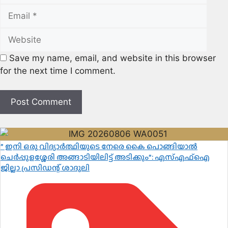
Webs
Save my name, email, and website in this browser
for the next time I comment.
” ഇനി ഒരു വിദ്യാർത്ഥിയുടെ നേരെ കൈ പൊങ്ങിയാൽ
ചെർപ്പുളശ്ശേരി അങ്ങാടിയിലിട്ട് അടിക്കും”: എസ്എഫ്ഐ
ജില്ലാ പ്രസിഡന്റ് ശാദുലി