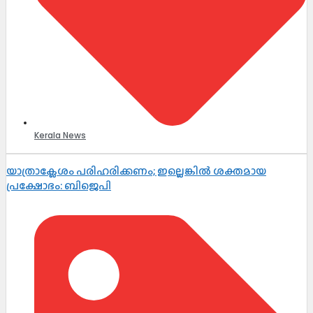
Kerala News
യാത്രാക്ലേശം പരിഹരിക്കണം; ഇല്ലെങ്കിൽ ശക്തമായ
പ്രക്ഷോഭം: ബിജെപി