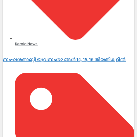
Kerala News
സംഘശതാബ്ദി യുവസംഗമങ്ങള്‍ 14, 15, 16 തീയതികളില്‍