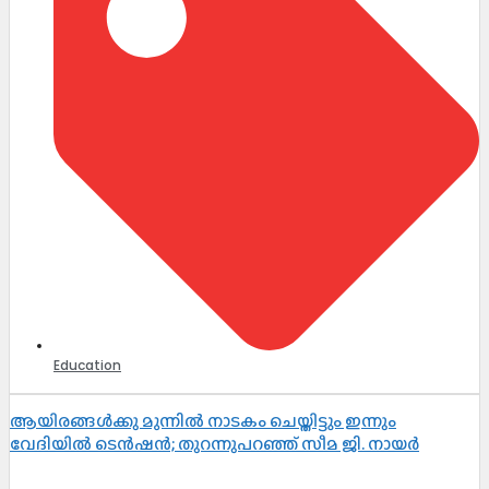
Education
ആയിരങ്ങൾക്കു മുന്നിൽ നാടകം ചെയ്തിട്ടും ഇന്നും
വേദിയിൽ ടെൻഷൻ; തുറന്നുപറഞ്ഞ് സീമ ജി. നായർ