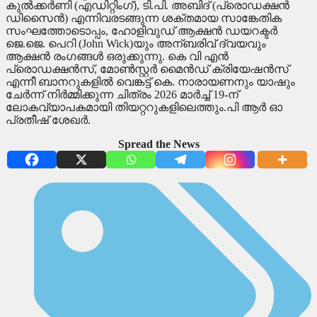
കുൽക്കർണി (എഡിറ്റിംഗ്), ടി.പി. അബിദ് (പ്രൊഡക്ഷൻ
ഡിസൈൻ) എന്നിവരടങ്ങുന്ന ശക്തമായ സാങ്കേതിക
സംഘത്തോടൊപ്പം, ഹോളിവുഡ് ആക്ഷൻ ഡയറക്ടർ
ജെ.ജെ. പെറി (John Wick)യും അന്ബരിവ് ദ്വയവും
ആക്ഷൻ രംഗങ്ങൾ ഒരുക്കുന്നു. കെ വി എൻ
പ്രൊഡക്ഷൻസ്, മോൺസ്റ്റർ മൈൻഡ് ക്രിയേഷൻസ്
എന്നീ ബാനറുകളിൽ വെങ്കട്ട് കെ. നാരായണനും യാഷും
ചേർന്ന് നിർമ്മിക്കുന്ന ചിത്രം 2026 മാർച്ച് 19-ന്
ലോകവ്യാപകമായി തിയറ്ററുകളിലെത്തും.പി ആർ ഓ
പ്രതീഷ് ശേഖർ.
Spread the News