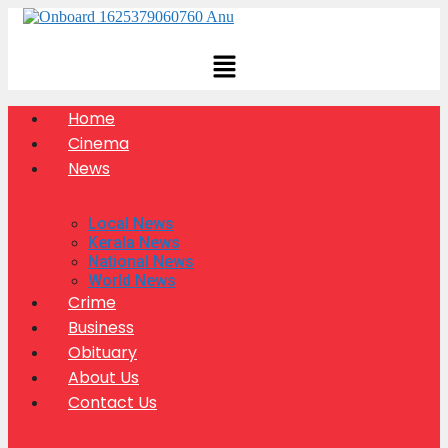
Skip
to
content
Home
Cinema
News
Local News
Kerala News
National News
World News
Crime
Business
Obituary
About Us
Contact Us