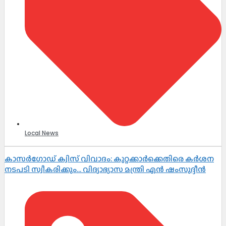
Local News
കാസർഗോഡ് ക്വിസ് വിവാദം: കുറ്റക്കാർക്കെതിരെ കർശന
നടപടി സ്വീകരിക്കും… വിദ്യാഭ്യാസ മന്ത്രി എൻ ഷംസുദ്ദീൻ