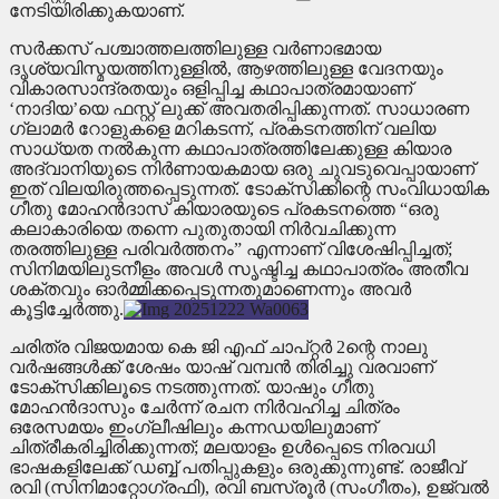
നേടിയിരിക്കുകയാണ്.
സർക്കസ് പശ്ചാത്തലത്തിലുള്ള വർണാഭമായ
ദൃശ്യവിസ്മയത്തിനുള്ളിൽ, ആഴത്തിലുള്ള വേദനയും
വികാരസാന്ദ്രതയും ഒളിപ്പിച്ച കഥാപാത്രമായാണ്
‘നാദിയ’യെ ഫസ്റ്റ് ലുക്ക് അവതരിപ്പിക്കുന്നത്. സാധാരണ
ഗ്ലാമർ റോളുകളെ മറികടന്ന്, പ്രകടനത്തിന് വലിയ
സാധ്യത നൽകുന്ന കഥാപാത്രത്തിലേക്കുള്ള കിയാര
അദ്വാനിയുടെ നിർണായകമായ ഒരു ചുവടുവെപ്പായാണ്
ഇത് വിലയിരുത്തപ്പെടുന്നത്. ടോക്‌സിക്കിന്റെ സംവിധായിക
ഗീതു മോഹൻദാസ് കിയാരയുടെ പ്രകടനത്തെ “ഒരു
കലാകാരിയെ തന്നെ പുതുതായി നിർവചിക്കുന്ന
തരത്തിലുള്ള പരിവർത്തനം” എന്നാണ് വിശേഷിപ്പിച്ചത്;
സിനിമയിലുടനീളം അവൾ സൃഷ്ടിച്ച കഥാപാത്രം അതീവ
ശക്തവും ഓർമ്മിക്കപ്പെടുന്നതുമാണെന്നും അവർ
കൂട്ടിച്ചേർത്തു.
ചരിത്ര വിജയമായ കെ ജി എഫ് ചാപ്റ്റർ 2ന്റെ നാലു
വർഷങ്ങൾക്ക് ശേഷം യാഷ് വമ്പൻ തിരിച്ചു വരവാണ്
ടോക്സിക്കിലൂടെ നടത്തുന്നത്. യാഷും ഗീതു
മോഹൻദാസും ചേർന്ന് രചന നിർവഹിച്ച ചിത്രം
ഒരേസമയം ഇംഗ്ലീഷിലും കന്നഡയിലുമാണ്
ചിത്രീകരിച്ചിരിക്കുന്നത്; മലയാളം ഉൾപ്പെടെ നിരവധി
ഭാഷകളിലേക്ക് ഡബ്ബ് പതിപ്പുകളും ഒരുക്കുന്നുണ്ട്. രാജീവ്
രവി (സിനിമാറ്റോഗ്രഫി), രവി ബസ്രൂർ (സംഗീതം), ഉജ്വൽ