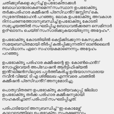
ചതിക്കുഴികളെ കുറിച്ച് ഉപഭോക്താക്കൾ
ബോധവാന്മാരാകണമെന്ന് സംസ്ഥാന ഉപഭോക്തൃ
തർക്കപരിഹാര കമ്മീഷൻ പ്രസിഡൻ്റ് ജസ്റ്റിസ് കെ.
സുരേന്ദ്രമോഹൻ പറഞ്ഞു. ലോക ഉപഭോക്തൃ അവകാശ
ദിനാചരണത്തോടനുബന്ധിച്ച് ഉപഭോക്തൃ കോടതി
സമുച്ചയത്തിൽ സംഘടിപ്പിച്ച ബോധവൽക്കരണ സെമിനാർ
ഉദ്ഘാടനം ചെയ്ത് സംസാരിക്കുകയായിരുന്നു അദ്ദേഹം*.
ഉപഭോക്തൃ കോടതിയിൽ കെട്ടിക്കിടക്കുന്ന കേസുകൾ
സമയബന്ധിതമായി തീർപ്പ് കൽപ്പിക്കുന്നതിന് ഓൺലൈൻ
സംവിധാനം ഏറെ സഹായകമാണെന്നും അദ്ദേഹം
പറഞ്ഞു.
ഉപഭോക്തൃ പരിഹാര കമ്മീഷന്റെ ഇ- കോൺഫെൻ്റ്
സോഫ്റ്റ്‌വെയർ അപ്ഡേഷൻ ആർട്ടിഫിഷ്യൽ
ഇൻ്റലിജൻസിലൂടെ പൂർത്തീകരിച്ച ഉദ്യോഗസ്ഥരായ
നവീൻ വിജയ്, ടി എ ശ്രീലേഖ എന്നിവരെ ചടങ്ങിൽ
കമ്മീഷൻ പ്രസിഡൻ്റ് അനുമോദിച്ചു.
പൊതുവിതരണ ഉപഭോക്തൃ കാര്യവകുപ്പ്, ജില്ലാ
ഉപഭോക്തൃ തർക്ക പരിഹാര കമ്മീഷനുമായി
സഹകരിച്ചാണ് പരിപാടി സംഘടിപ്പിച്ചത്.
പരിപാടിയോട് അനുബന്ധിച്ച് “ഇ-കൊമേഴ്സ്
കാലഘട്ടത്തിലെ ഉപഭോക്തൃ സംരക്ഷണവും