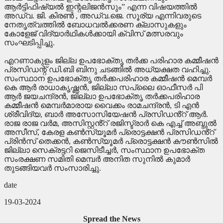
ആർട്ടിഫിഷ്യൽ ഇന്റലിജൻസും” എന്ന വിഷയത്തിൽ
അഡ്വ. ജി. കിരൺ , അഡ്വ.ജെ. സൂര്യ എന്നിവരുടെ
നേതൃത്വത്തിൽ ബോധവൽക്കരണ ക്ലാസുകളും
കോളേജ് വിദ്യാർഥികൾക്കായി ക്വിസ് മത്സരവും
സംഘടിപ്പിച്ചു.
എറണാകുളം ജില്ല ഉപഭോക്തൃ തർക്ക പരിഹാര കമ്മീഷൻ
പ്രസിഡന്റ്‌ ഡി.ബി ബിനു ചടങ്ങിൽ അധ്യക്ഷത വഹിച്ചു.
സംസ്ഥാന ഉപഭോക്തൃ തർക്കപരിഹാര കമ്മീഷൻ മെമ്പർ
കെ ആർ രാധാകൃഷ്ണൻ, ജില്ലാ സപ്ലൈ ഓഫീസർ പി
ആർ ജയചന്ദ്രൻ, ജില്ലാ ഉപഭോക്തൃ തർക്കപരിഹാര
കമ്മീഷൻ മെമ്പർമാരായ വൈക്കം രാമചന്ദ്രൻ, ടി എൻ
ശ്രീവിദ്യ, ബാർ അസോസിയേഷൻ പ്രസിഡൻ്റ് ആർ.
രാജ രാജ വർമ, അസിസ്റ്റൻ്റ് രജിസ്ട്രാർ കെ എച്ച് അബ്ദുൽ
അസീസ്, കേരള കൺസ്യൂമർ പ്രൊട്ടക്ഷൻ പ്രസിഡൻ്റ്
പ്രിൻസ് തെക്കൻ, കൺസ്യൂമർ പ്രൊട്ടക്ഷൻ കൗൺസിൽ
ജില്ലാ സെക്രട്ടറി ജെസിടീച്ചർ, സംസ്ഥാന ഉപഭോക്ത
സംരക്ഷണ സമിതി മെമ്പർ അനിത സുനിൽ കുമാർ
തുടങ്ങിയവർ സംസാരിച്ചു.
date
19-03-2024
Spread the News