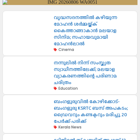
വൃദ്ധസദനത്തിൽ കഴിയുന്ന
മോഹൻ ശർമ്മയ്ക്ക്
കൈത്താങ്ങാകാൻ മലയാള
സിനിമ; സഹായവുമായി
മോഹൻലാൽ
Cinema
നന്നൂലിൽ നിന്ന് സംസ്കൃത
സ്വാധീനത്തിലേക്ക്; മലയാള
വ്യാകരണത്തിന്റെ പരിണാമ
ചരിത്രം
Education
ബംഗളൂരുവിൽ കോഴിക്കോട്-
ബംഗളൂരു KSRTC ബസ് അപകടം;
ഡ്രൈവറും കണ്ടക്ടറും മരിച്ചു, 20
പേർക്ക് പരിക്ക്
Kerala News