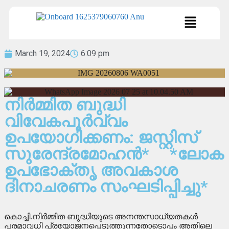
March 19, 2024
6:09 pm
നിർമ്മിത ബുദ്ധി
വിവേകപൂർവ്വം
ഉപയോഗിക്കണം: ജസ്റ്റിസ്
സുരേന്ദ്രമോഹൻ* *ലോക
ഉപഭോക്തൃ അവകാശ
ദിനാചരണം സംഘടിപ്പിച്ചു*
കൊച്ചി.നിർമ്മിത ബുദ്ധിയുടെ അനന്തസാധ്യതകൾ
പരമാവധി പ്രയോജനപ്പെടുത്തുന്നതോടൊപ്പം അതിലെ