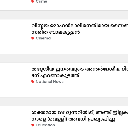
Crime
വിസ്മയ മോഹൻലാലിനെതിരായ സൈബർ
സരിത ബാലകൃഷ്ണൻ
Cinema
തദ്ദേശീയ ജനതയുടെ അന്തർദേശീയ ദ
9ന് എറണാകുളത്ത്
National News
ശക്തമായ മഴ മുന്നറിയിപ്പ്; അഞ്ച് ജില്ല
നാളെ (വെള്ളി) അവധി പ്രഖ്യാപിച്ചു
Education