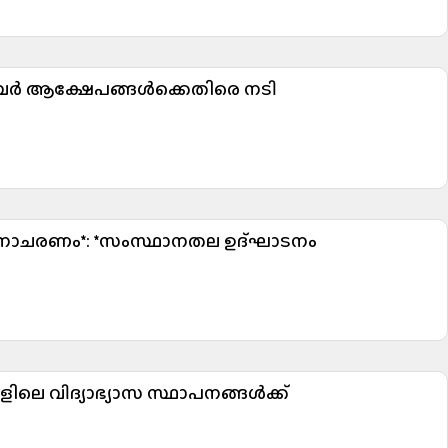
 ആക്ഷേപങ്ങൾക്കെതിരെ നടി
ിനാചരണം*: *സംസ്ഥാനതല ഉദ്ഘാടനം
കളിലെ വിദ്യാഭ്യാസ സ്ഥാപനങ്ങൾക്ക്