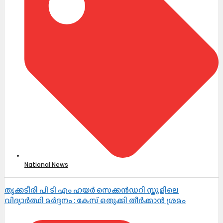
National News
തൃക്കടീരി പി ടി എം ഹയർ സെക്കൻഡറി സ്കൂളിലെ
വിദ്യാർത്ഥി മർദ്ദനം : കേസ് ഒതുക്കി തീർക്കാൻ ശ്രമം