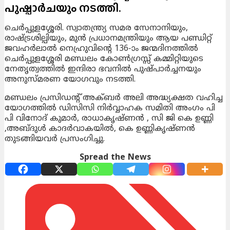
പുഷ്പാർചയും നടത്തി.
ചെർപ്പുളശ്ശേരി. സ്വാതന്ത്ര്യ സമര സേനാനിയും,
രാഷ്ട്രശില്പിയും, മുൻ പ്രധാനമന്ത്രിയും ആയ പണ്ഡിറ്റ്
ജവഹർലാൽ നെഹ്രുവിൻ്റെ 136-ാം ജന്മദിനത്തിൽ
ചെർപ്പുളശ്ശേരി മണ്ഡലം കോൺഗ്രസ്സ് കമ്മിറ്റിയുടെ
നേതൃത്വത്തിൽ ഇന്ദിരാ ഭവനിൽ പുഷ്പാർച്ചനയും
അനുസ്മരണ യോഗവും നടത്തി.
മണ്ഡലം പ്രസിഡൻ്റ് അക്ബർ അലി അദ്ധ്യക്ഷത വഹിച്ച
യോഗത്തിൽ ഡിസിസി നിർവ്വാഹക സമിതി അംഗം പി
പി വിനോദ് കുമാർ, രാധാകൃഷ്ണൻ , സി ജി കെ ഉണ്ണി
,അബ്ദുൾ കാദർവാകയിൽ, കെ ഉണ്ണികൃഷ്ണൻ
തുടങ്ങിയവർ പ്രസംഗിച്ചു.
Spread the News