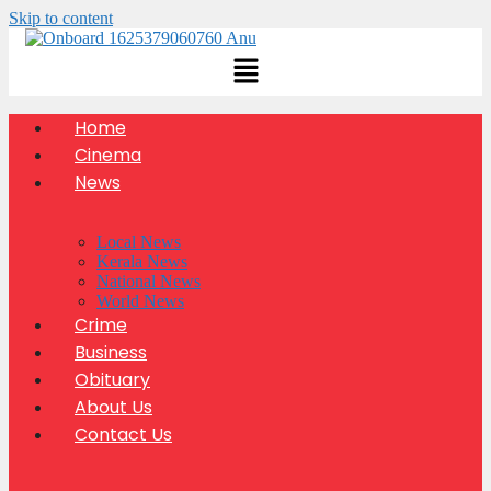
Skip to content
Home
Cinema
News
Local News
Kerala News
National News
World News
Crime
Business
Obituary
About Us
Contact Us