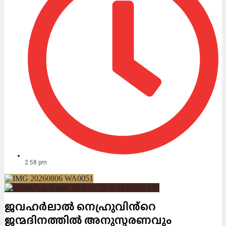
2:58 pm
ജവഹർലാൽ നെഹ്രുവിൻ്റെ
ജന്മദിനത്തിൽ അനുസ്മരണവും