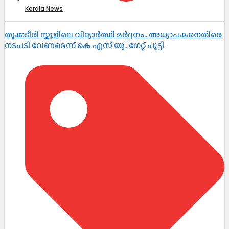
Kerala News
തൃക്കടീരി സ്കൂളിലെ വിദ്യാർത്ഥി മർദ്ദനം.. അധ്യാപകനെതിരെ
നടപടി വേണമെന്ന് കെ എസ് യു.. ഗേറ്റ് പൂട്ടി