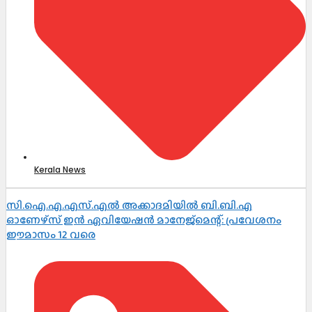
Kerala News
സി.ഐ.എ.എസ്.എൽ അക്കാദമിയിൽ ബി.ബി.എ
ഓണേഴ്സ് ഇൻ ഏവിയേഷൻ മാനേജ്മെന്റ്: പ്രവേശനം
ഈമാസം 12 വരെ