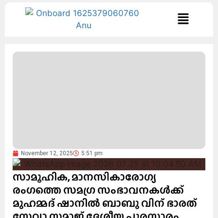
November 12, 2025
5:51 pm
സാമൂഹിക, മാനസികാരോഗ്യ
രംഗത്തെ സമഗ്ര സംഭാവനകൾക്ക്
മുഹമ്മദ് ഷാനിൽ ബാബു വിന് ഭാരത്
സേവാ സമാജ് ദേശീയ പുരസ്കാരം