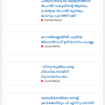
പത്മനാഭസ്വാമി ക്ഷേത്രത്തിന്
തപാൽ വകുപ്പിന്റെ ആദരം;
പ്രത്യേക തപാൽ മുദ്രയും
കവറും പുറത്തിറക്കി
Kerala News
കാറൽമണ്ണയിൽ പുതിയ
അംഗൻവാടി ഉദ്ഘാടനം ചെയ്തു
Local News
‘ വിസ്വാലുൽമഹബ്ബ’
മീലാദ്കാമ്പയിന്
സ്വാഗതസംഘം
Local News
ശബരിമലയിലെ നെയ്യ്
ക്രമക്കേടിലും പി എസ് പ്രശാന്ത്