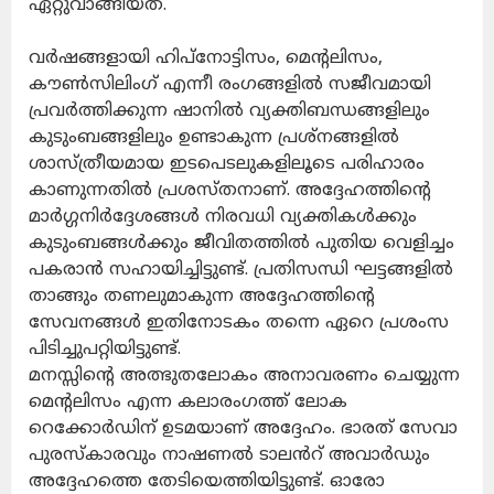
ഏറ്റുവാങ്ങിയത്.
വർഷങ്ങളായി ഹിപ്‌നോട്ടിസം, മെൻ്റലിസം,
കൗൺസിലിംഗ് എന്നീ രംഗങ്ങളിൽ സജീവമായി
പ്രവർത്തിക്കുന്ന ഷാനിൽ വ്യക്തിബന്ധങ്ങളിലും
കുടുംബങ്ങളിലും ഉണ്ടാകുന്ന പ്രശ്നങ്ങളിൽ
ശാസ്ത്രീയമായ ഇടപെടലുകളിലൂടെ പരിഹാരം
കാണുന്നതിൽ പ്രശസ്തനാണ്. അദ്ദേഹത്തിന്റെ
മാർഗ്ഗനിർദ്ദേശങ്ങൾ നിരവധി വ്യക്തികൾക്കും
കുടുംബങ്ങൾക്കും ജീവിതത്തിൽ പുതിയ വെളിച്ചം
പകരാൻ സഹായിച്ചിട്ടുണ്ട്. പ്രതിസന്ധി ഘട്ടങ്ങളിൽ
താങ്ങും തണലുമാകുന്ന അദ്ദേഹത്തിന്റെ
സേവനങ്ങൾ ഇതിനോടകം തന്നെ ഏറെ പ്രശംസ
പിടിച്ചുപറ്റിയിട്ടുണ്ട്.
മനസ്സിന്റെ അത്ഭുതലോകം അനാവരണം ചെയ്യുന്ന
മെന്റലിസം എന്ന കലാരംഗത്ത് ലോക
റെക്കോർഡിന് ഉടമയാണ് അദ്ദേഹം. ഭാരത് സേവാ
പുരസ്കാരവും നാഷണൽ ടാലൻറ് അവാർഡും
അദ്ദേഹത്തെ തേടിയെത്തിയിട്ടുണ്ട്. ഓരോ