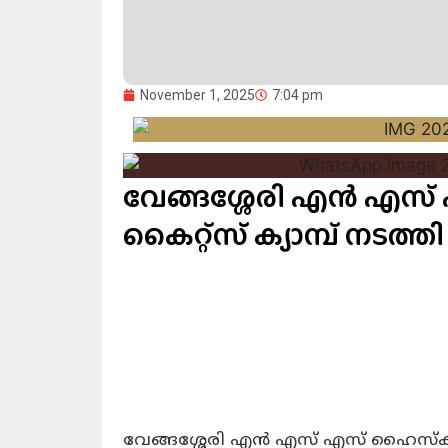
November 1, 2025
7:04 pm
വേങ്ങശ്ശേരി എൻ എസ് 
കൈറ്റ്സ് ക്യാമ്പ് നടത്തി
വേങ്ങശ്ശേരി എൻ എസ് എസ് ഹൈസ്കൂ