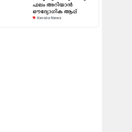
ഫലം അറിയാൻ
ഔദ്യോഗിക ആപ്പ്
Kerala News