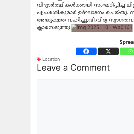
വിദ്യാർത്ഥികൾക്കായി സംഘടിപ്പിച്ച ലിറ്
എം.ശശികുമാർ ഉദ്ഘാടനം ചെയ്തു. സീ
അദ്ധ്യക്ഷത വഹിച്ചു,വി.വിദ്യ സ്വാഗ
ക്ലാസെടുത്തു.
Spre
Location
Leave a Comment