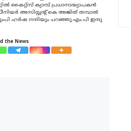
റിൽ കൈറ്റ്സ് ക്യാമ്പ് പ്രധാനാദ്ധ്യാപകൻ
നിയർ അസിസ്റ്റൻ്റ് കെ അജിത് തമ്പാൻ
തവുംപി ഹർഷ നന്ദിയും പറഞ്ഞു.
എം.പി ഇന്ദു
ad the News