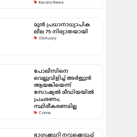
Kerala News
മുൻ പ്രധാനാധ്യാപിക
ലീല 75 നിര്യാതയായി
Obituary
പോലീസിനെ
വെല്ലുവിളിച്ച് അർജുൻ
ആയങ്കിയെന്ന്
സോഷ്യൽ മീഡിയയിൽ
പ്രചരണം;
സ്ഥിരീകരണമില്ല
Crime
ഭാഗ്യക്കുറി നറുക്കെടുപ്പ്