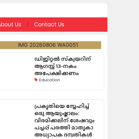
About Us
Contact Us
ഡിജിറ്റൽ സ്‌ക്വയറിന്
ആഗസ്റ്റ് 13-നകം
അപേക്ഷിക്കണം
Education
പ്രകൃതിയെ സ്നേഹിച്ച്
ഒരു ആയുഷ്കാലം:
വിരമിക്കലിന് ശേഷവും
പച്ചപ്പ് പരത്തി മാതൃകാ
അധ്യാപക ദമ്പതികൾ