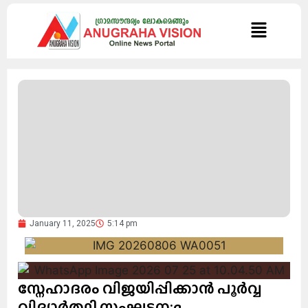
January 11, 2025
5:14 pm
സ്നേഹാദരം വിജയിപ്പിക്കാൻ പൂർവ്വ
വിദ്യാർത്ഥി സംഘടന:q