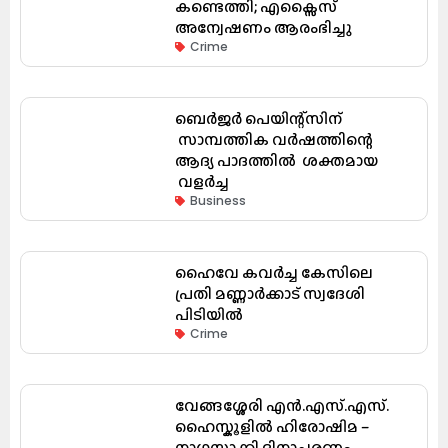
കണ്ടെത്തി; എക്സൈസ്
അന്വേഷണം ആരംഭിച്ചു
Crime
ബെർജർ പെയിന്റ്സിന്
സാമ്പത്തിക വർഷത്തിന്റെ
ആദ്യ പാദത്തിൽ ശക്തമായ
വളർച്ച
Business
ഹൈവേ കവർച്ച കേസിലെ
പ്രതി മണ്ണാർക്കാട് സ്വദേശി
പിടിയിൽ
Crime
വേങ്ങശ്ശേരി എൻ.എസ്.എസ്.
ഹൈസ്കൂളിൽ ഹിരോഷിമ –
നാഗസാക്കി ദിനാചരണം