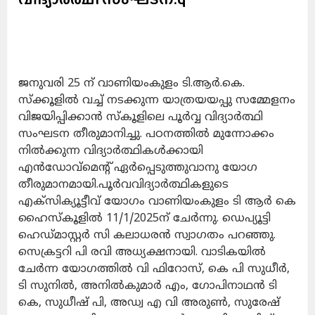
ജനുവരി 25 ന് വാണിയംകുളം ടി.ആർ.കെ.
സ്ക്കൂളിൽ വച്ച് നടക്കുന്ന യാത്രയയപ്പു സമ്മേളനം
വിജയിപ്പിക്കാൻ സ്കൂളിലെ പൂർവ്വ വിദ്യാർത്ഥി
സംഘടന തീരുമാനിച്ചു. പഠനത്തിൽ മുന്നോക്കം
നിൽക്കുന്ന വിദ്യാർത്ഥികൾക്കായി
എൻഡോവ്മെന്റ് ഏർപ്പെടുത്തുവാനു യോഗ
തീരുമാനമായി.പൂർവവിദ്യാർത്ഥികളുടെ
എക്സിക്യൂട്ടീവ് യോഗം വാണിയംകുളം ടി ആർ കെ
ഹൈസ്‌കൂളിൽ 11/1/2025ന് ചേർന്നു. ഡെപ്യൂട്ടി
ഹെഡ്മാസ്റ്റർ സി കലാധരൻ സ്വാഗതം പറഞ്ഞു.
സെക്രട്ടറി പി രവി അധ്യക്ഷനായി. വാടികയിൽ
ചേർന്ന യോഗത്തിൽ വി ഫിറോസ്, കെ പി സുധീർ,
ടി സുനിൽ, അനിൽകുമാർ എം, ഗോപിനാഥൻ ടി
കെ, സുധീഷ് പി, അഡ്വ എ വി അരുൺ, സുരേഷ്