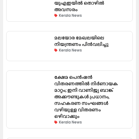
യുഎഇയിൽ തൊഴിൽ
അവസരം
Kerala News
മലയോര മേഖലയിലെ
നിയന്ത്രണം പിൻവലിച്ചു
Kerala News
ക്ഷേമ പെൻഷൻ
വിതരണത്തിൽ നിർണായക
മാറ്റം; ഇനി വാണിജ്യ ബാങ്ക്
അക്കൗണ്ടുകൾ പ്രധാനം,
സഹകരണ സംഘങ്ങൾ
വഴിയുള്ള വിതരണം
ഒഴിവാക്കും
Kerala News