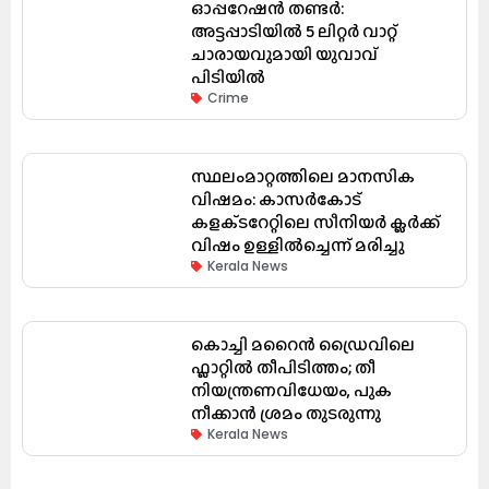
ഓപ്പറേഷൻ തണ്ടർ:
അട്ടപ്പാടിയിൽ 5 ലിറ്റർ വാറ്റ്
ചാരായവുമായി യുവാവ്
പിടിയിൽ
Crime
സ്ഥലംമാറ്റത്തിലെ മാനസിക
വിഷമം: കാസർകോട്
കളക്‌ടറേറ്റിലെ സീനിയർ ക്ലർക്ക്
വിഷം ഉള്ളിൽച്ചെന്ന് മരിച്ചു
Kerala News
കൊച്ചി മറൈൻ ഡ്രൈവിലെ
ഫ്ലാറ്റിൽ തീപിടിത്തം; തീ
നിയന്ത്രണവിധേയം, പുക
നീക്കാൻ ശ്രമം തുടരുന്നു
Kerala News