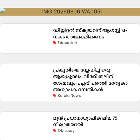
ഡിജിറ്റൽ സ്‌ക്വയറിന് ആഗസ്റ്റ് 13-
നകം അപേക്ഷിക്കണം
Education
പ്രകൃതിയെ സ്നേഹിച്ച് ഒരു
ആയുഷ്കാലം: വിരമിക്കലിന്
ശേഷവും പച്ചപ്പ് പരത്തി മാതൃകാ
അധ്യാപക ദമ്പതികൾ
Kerala News
മുൻ പ്രധാനാധ്യാപിക ലീല 75
നിര്യാതയായി
Obituary