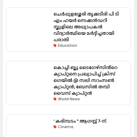
ചെർപ്പുളശ്ശേരി തൃക്കടീരി പി ടി
എം ഹയർ സെക്കൻഡറി
സ്കൂളിലെ അധ്യാപകൻ
വിദ്യാർത്ഥിയെ മർദ്ദിച്ചതായി
പരാതി
Education
കൊച്ചി ബ്ലൂ ടൈഗേഴ്സിൻ്റെ
ക്യാപ്റ്റനെ പ്രഖ്യാപിച്ച് ക്രിസ്
ഗെയിൽ @ സലി സാംസൺ
ക്യാപ്റ്റൻ; ബേസിൽ തമ്പി
വൈസ് ക്യാപ്റ്റൻ
World News
‘ കരിമ്പടം ” ആഗസ്റ്റ് 7-ന്.
Cinema