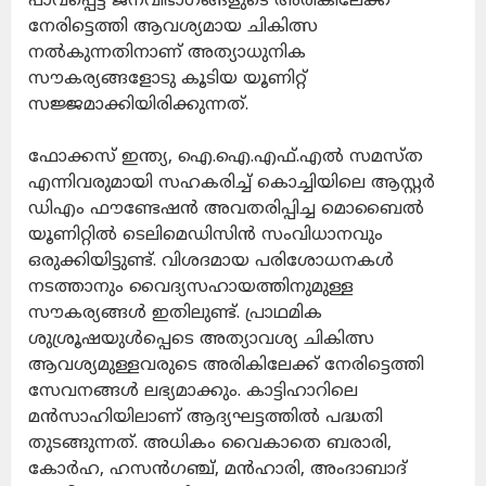
പാവപ്പെട്ട ജനവിഭാഗങ്ങളുടെ അരികിലേക്ക്
നേരിട്ടെത്തി ആവശ്യമായ ചികിത്സ
നൽകുന്നതിനാണ് അത്യാധുനിക
സൗകര്യങ്ങളോടു കൂടിയ യൂണിറ്റ്
സജ്ജമാക്കിയിരിക്കുന്നത്.
ഫോക്കസ് ഇന്ത്യ, ഐ.ഐ.എഫ്.എൽ സമസ്‌ത
എന്നിവരുമായി സഹകരിച്ച് കൊച്ചിയിലെ ആസ്റ്റർ
ഡിഎം ഫൗണ്ടേഷൻ അവതരിപ്പിച്ച മൊബൈൽ
യൂണിറ്റിൽ ടെലിമെഡിസിൻ സംവിധാനവും
ഒരുക്കിയിട്ടുണ്ട്. വിശദമായ പരിശോധനകൾ
നടത്താനും വൈദ്യസഹായത്തിനുമുള്ള
സൗകര്യങ്ങൾ ഇതിലുണ്ട്. പ്രാഥമിക
ശുശ്രൂഷയുൾപ്പെടെ അത്യാവശ്യ ചികിത്സ
ആവശ്യമുള്ളവരുടെ അരികിലേക്ക് നേരിട്ടെത്തി
സേവനങ്ങൾ ലഭ്യമാക്കും. കാട്ടിഹാറിലെ
മൻസാഹിയിലാണ് ആദ്യഘട്ടത്തിൽ പദ്ധതി
തുടങ്ങുന്നത്. അധികം വൈകാതെ ബരാരി,
കോർഹ, ഹസൻഗഞ്ച്, മൻഹാരി, അംദാബാദ്