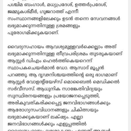
പശ്ചിമ ബംഗാൾ, മധ്യപ്രദേശ്, ഉത്തർപ്രദേശ്,
ജമ്മുകശ്മീർ, ഗുജറാത്ത് എന്നീ
സംസ്ഥാനങ്ങളിലേക്കും ഉടൻ തന്നെ സേവനങ്ങൾ
ലഭ്യമാക്കുന്നതിനുള്ള ശ്രമങ്ങളും
പുരോഗമിക്കുകയാണ്.
വൈദ്യസഹായം ആവശ്യമുള്ളവർക്കെല്ലാം അത്
ലഭ്യമാക്കുന്നതിനുള്ള തീവ്രപരിശ്രമം തുടരുകയാണ്
ആസ്റ്റർ ഡിഎം ഹെൽത്ത്കെയറെന്ന്
സ്ഥാപകചെയർമാൻ ഡോ. ആസാദ് മൂപ്പൻ
പറഞ്ഞു. ആ ദൃഢനിശ്ചയത്തിന്റെ ഒരു ഭാഗമാണ്
ആസ്റ്റർ വോളന്റിയേഴ്‌സ് മൊബൈൽ മെഡിക്കൽ
സർവീസസ്. ആധുനിക സാങ്കേതിവിദ്യയും
സുസ്ഥിരനയങ്ങളും പ്രയോജനപ്പെടുത്തി,
അരികുവത്കരിക്കപ്പെട്ട ജനവിഭാഗങ്ങൾക്കും
ആരോഗ്യസംവിധാനങ്ങളും ചികിത്സയും
ലഭ്യമാക്കുകയാണ് ലക്‌ഷ്യം. എല്ലാ
ജനവിഭാഗങ്ങൾക്കും എളുപ്പത്തിൽ