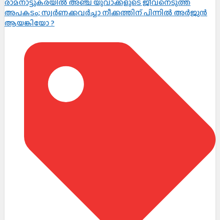
രാമനാട്ടുകരയിൽ അഞ്ച് യുവാക്കളുടെ ജീവനെടുത്ത
അപകടം; സ്വർണക്കവർച്ചാ നീക്കത്തിന് പിന്നിൽ അർജുൻ
ആയങ്കിയോ ?