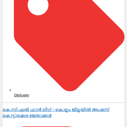
Obituary
കെ.സി.എൽ ഫാൻ ലീഗ് – കൊല്ലം ജില്ലയിൽ ആഷസ്
കൊട്ടാരക്കര ജേതാക്കൾ