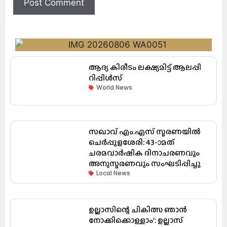
ആദ്യ കിരീടം ലക്ഷ്യമിട്ട് ആലപ്പി
റിപ്പിൾസ്
World News
സഖാവ് എം.എസ് സ്മരണയിൽ
ചെർപ്പുളശേരി: 43-ാമത്
ചരമവാർഷിക ദിനാചരണവും
അനുസ്മരണവും സംഘടിപ്പിച്ചു
Local News
ഉല്ലാസിന്റെ ചികിത്സ ഞാൻ
നോക്കിക്കൊള്ളാം’: ഉല്ലാസ്