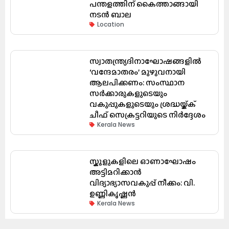
പന്തളത്തിന് കൈത്താങ്ങായി
നടൻ ബാല
Location
സ്വാതന്ത്ര്യദിനാഘോഷങ്ങളിൽ
‘വന്ദേമാതരം’ മുഴുവനായി
ആലപിക്കണം: സംസ്ഥാന
സർക്കാരുകളുടെയും
വകുപ്പുകളുടെയും ശ്രദ്ധയ്ക്ക്
ചീഫ് സെക്രട്ടറിയുടെ നിർദ്ദേശം
Kerala News
സ്കൂളുകളിലെ ഓണാഘോഷം
അട്ടിമറിക്കാൻ
വിദ്യാഭ്യാസവകുപ്പ് നീക്കം: വി.
ഉണ്ണികൃഷ്ണൻ
Kerala News