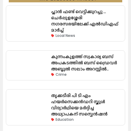
പ്ലാൻ ഫണ്ട് വെട്ടിക്കുറച്ചു …
ചെർപ്പുളശ്ശേരി
നഗരസഭയിലേക്ക് എൽഡിഎഫ്
മാർച്ച്
Local News
കുന്നംകുളത്ത് സ്വകാര്യ ബസ്
അപകടത്തിൽ ബസ് ഡ്രൈവർ
അബ്ദുൽ സലാം അറസ്റ്റിൽ..
Crime
തൃക്കടീരി പി ടി എം
ഹയർസെക്കൻഡറി സ്കൂൾ
വിദ്യാർഥിയെ മർദ്ദിച്ച
അധ്യാപകന് സസ്പെൻഷൻ
Education