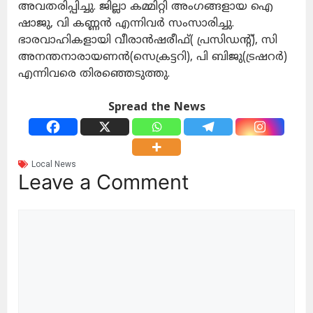
അവതരിപ്പിച്ചു. ജില്ലാ കമ്മിറ്റി അംഗങ്ങളായ ഐ
ഷാജു, വി കണ്ണൻ എന്നിവർ സംസാരിച്ചു.
ഭാരവാഹികളായി വീരാൻഷരീഫ്( പ്രസിഡന്റ്‌), സി
അനന്തനാരായണൻ(സെക്രട്ടറി), പി ബിജു(ട്രഷറര്‍)
എന്നിവരെ തിരഞ്ഞെടുത്തു.
Spread the News
Local News
Leave a Comment