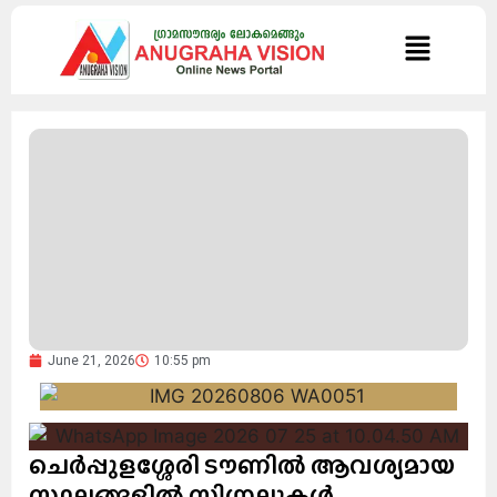
June 21, 2026
10:55 pm
ചെർപ്പുളശ്ശേരി ടൗണിൽ ആവശ്യമായ
സ്ഥലങ്ങളിൽ സിഗ്നലുകൾ