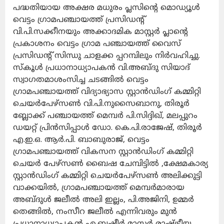
പദ്ധതിയായ അക്ഷര മധുരം പ്ലസിന്റെ മൊഡ്യൂൾ
വെട്ടം ഗ്രാമപഞ്ചായത്ത് പ്രസിഡന്റ്
വി.പി.സക്കീനയും അക്കാദമിക മാസ്റ്റർ പ്ലാന്റെ
പ്രകാശനം വെട്ടം ഗ്രാമ പഞ്ചായത്ത് വൈസ്
പ്രസിഡന്റ് സിന്ധു ചാളക്ക പ്പറമ്പിലും നിർവഹിച്ചു.
സ്കൂൾ പ്രധാനാധ്യാപകൻ വി.അബ്ദു സിയാദ്
സ്വാഗതമാശംസിച്ച ചടങ്ങിൽ വെട്ടം
ഗ്രാമപഞ്ചായത്ത് വിദ്യാഭ്യാസ സ്റ്റാൻഡിംഗ് കമ്മിറ്റി
ചെയർപേഴ്സൺ വി.പി.നുസൈബാനു, തിരൂർ
ബ്ലോക്ക് പഞ്ചായത്ത് മെമ്പർ പി.സിദ്ദിഖ്, മലപ്പുറം
ഡയറ്റ് പ്രിൻസിപ്പാൾ ഡോ. കെ.പി.രാജേഷ്, തിരൂർ
എ.ഇ.ഒ. ആർ.പി. ബാബുരാജ്, വെട്ടം
ഗ്രാമപഞ്ചായത്ത് വികസന സ്റ്റാൻഡിംഗ് കമ്മിറ്റി
ചെയർ പേഴ്സൺ ബൈഷ ചേമ്പിട്ടിൽ ,ക്ഷേമകാര്യ
സ്റ്റാൻഡിംഗ് കമ്മിറ്റി ചെയർപേഴ്സൺ അലിക്കുട്ടി
വാക്കയിൽ, ഗ്രാമപഞ്ചായത്ത് മെമ്പർമാരായ
അബ്ദുൾ ജലീൽ അലി ഇല്ലം, പി.അജിനി, ഉമ്മർ
തെങ്ങിൽ, നംസീറ ജലീൽ എന്നിവരും മുൻ
പ്രധാനാധ്യാപകൻ എ.ബഷീർ മാസ്റ്റർ രാഷ്ട്രീയ