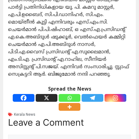
പാർട്ടി പ്രതിനിധികളായ യു. പി. കമറു മാസ്റ്റർ,
എ.പി.ഉബൈദ്, സി.പി.ഡാനിഹർ, സി.എം.
മൊയ്തീൻ കുട്ടി എന്നിവരും എസ്.എം.സി.
ചെയർമാൻ പി.പി.ഷിഹാബ്, ഒ എസ്.എ.പ്രസിഡന്റ്
എ.കെ.അബ്ദുൾ ഷുക്കൂർ, വെൽഫെയർ കമ്മിറ്റി
ചെയർമാൻ എ.പി.അബ്ദുൾ നാസർ,
പി.ടി.എ.വൈസ് പ്രസിഡന്റ് എ.സുലൈമാൻ,
എം.ടി.എ. പ്രസിഡന്റ് എ.റാഹില, സീനിയർ
അസിസ്റ്റന്റ് പി.സജയ്. എന്നിവർ സംസാരിച്ചു. സ്റ്റാഫ്
സെക്രട്ടറി ആർ. ബിജുമോൻ നന്ദി പറഞ്ഞു.
Spread the News
Kerala News
Leave a Comment