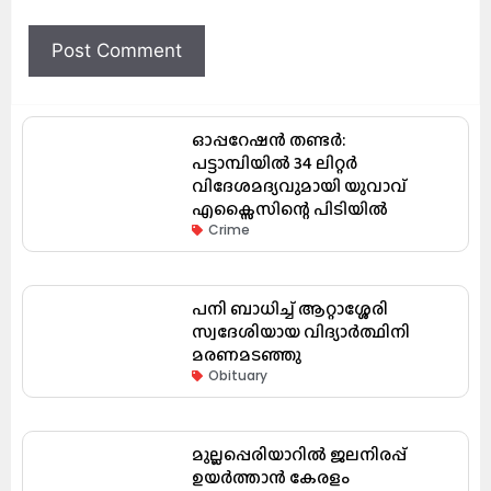
ഓപ്പറേഷൻ തണ്ടർ:
പട്ടാമ്പിയിൽ 34 ലിറ്റർ
വിദേശമദ്യവുമായി യുവാവ്
എക്സൈസിന്റെ പിടിയിൽ
Crime
പനി ബാധിച്ച് ആറ്റാശ്ശേരി
സ്വദേശിയായ വിദ്യാർത്ഥിനി
മരണമടഞ്ഞു
Obituary
മുല്ലപ്പെരിയാറിൽ ജലനിരപ്പ്
ഉയർത്താൻ കേരളം