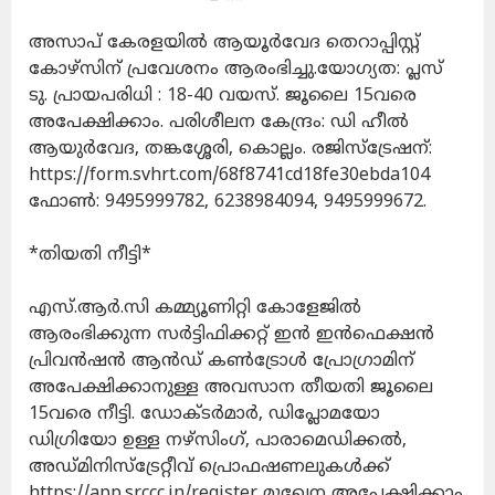
അസാപ് കേരളയില്‍ ആയൂര്‍വേദ തെറാപ്പിസ്റ്റ്
കോഴ്സിന് പ്രവേശനം ആരംഭിച്ചു.യോഗ്യത: പ്ലസ്
ടു. പ്രായപരിധി : 18-40 വയസ്. ജൂലൈ 15വരെ
അപേക്ഷിക്കാം. പരിശീലന കേന്ദ്രം: ഡി ഹീല്‍
ആയുര്‍വേദ, തങ്കശ്ശേരി, കൊല്ലം. രജിസ്ട്രേഷന്:
https://form.svhrt.com/68f8741cd18fe30ebda104
ഫോണ്‍: 9495999782, 6238984094, 9495999672.
*തിയതി നീട്ടി*
എസ്.ആര്‍.സി കമ്മ്യൂണിറ്റി കോളേജില്‍
ആരംഭിക്കുന്ന സര്‍ട്ടിഫിക്കറ്റ് ഇന്‍ ഇന്‍ഫെക്ഷന്‍
പ്രിവന്‍ഷന്‍ ആന്‍ഡ് കണ്‍ട്രോള്‍ പ്രോഗ്രാമിന്
അപേക്ഷിക്കാനുള്ള അവസാന തീയതി ജൂലൈ
15വരെ നീട്ടി. ഡോക്ടര്‍മാര്‍, ഡിപ്ലോമയോ
ഡിഗ്രിയോ ഉള്ള നഴ്‌സിംഗ്, പാരാമെഡിക്കല്‍,
അഡ്മിനിസ്ട്രേറ്റീവ് പ്രൊഫഷണലുകള്‍ക്ക്
https://app.srccc.in/register മുഖേന അപേക്ഷിക്കാം.