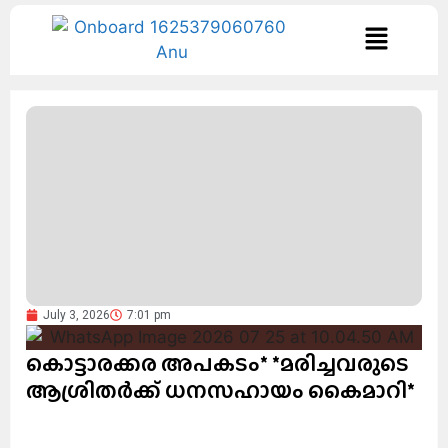
July 3, 2026
7:01 pm
കൊട്ടാരക്കര അപകടം* *മരിച്ചവരുടെ
ആശ്രിതര്‍ക്ക് ധനസഹായം കൈമാറി*