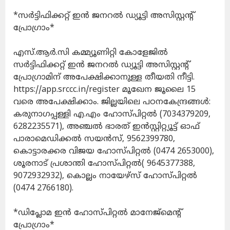
*സര്‍ട്ടിഫിക്കറ്റ് ഇന്‍ ജനറല്‍ ഡ്യൂട്ടി അസിസ്റ്റന്റ്
പ്രോഗ്രാം*
എസ്.ആര്‍.സി കമ്മ്യൂണിറ്റി കോളേജില്‍
സര്‍ട്ടിഫിക്കറ്റ് ഇന്‍ ജനറല്‍ ഡ്യൂട്ടി അസിസ്റ്റന്റ്
പ്രോഗ്രാമിന് അപേക്ഷിക്കാനുള്ള തീയതി നീട്ടി.
https://app.srccc.in/register മൂഖേന ജൂലൈ 15
വരെ അപേക്ഷിക്കാം. ജില്ലയിലെ പഠനകേന്ദ്രങ്ങള്‍:
കരുനാഗപ്പള്ളി എ.എം ഹോസ്പിറ്റല്‍ (7034379209,
6282235571), അഞ്ചല്‍ ഭാരത് ഇന്‍സ്റ്റിറ്റ്യൂട്ട് ഓഫ്
പാരാമെഡിക്കല്‍ സയന്‍സ്, 9562399780,
കൊട്ടാരക്കര വിജയ ഹോസ്പിറ്റല്‍ (0474 2653000),
ശൂരനാട് പ്രശാന്തി ഹോസ്പിറ്റല്‍( 9645377388,
9072932932), കൊല്ലം നായേഴ്സ് ഹോസ്പിറ്റല്‍
(0474 2766180).
*ഡിപ്ലോമ ഇന്‍ ഹോസ്പിറ്റല്‍ മാനേജ്മെന്റ്
പ്രോഗ്രാം*