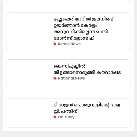
മുല്ലപ്പെരിയാറിൽ ജലനിരപ്പ്
ഉയർത്താൻ കേരളം
അനുവദിക്കില്ലെന്ന് മന്ത്രി
മോൻസ് ജോസഫ്
Kerala News
കെസിഎല്ലിൽ
തിളങ്ങാനൊരുങ്ങി കൗമാരപ്പട
National News
ടി രാജൻ പൊതുവാളിന്റെ ഭാര്യ
ജി. പത്മിനി
Obituary