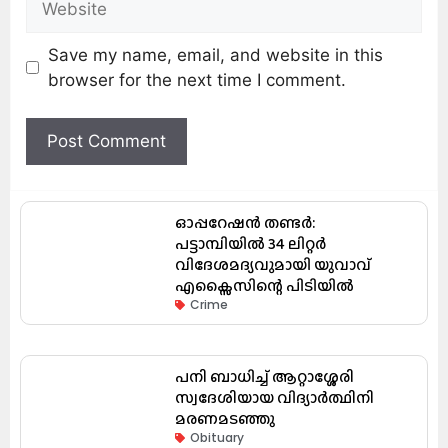
Save my name, email, and website in this
browser for the next time I comment.
ഓപ്പറേഷൻ തണ്ടർ:
പട്ടാമ്പിയിൽ 34 ലിറ്റർ
വിദേശമദ്യവുമായി യുവാവ്
എക്സൈസിന്റെ പിടിയിൽ
Crime
പനി ബാധിച്ച് ആറ്റാശ്ശേരി
സ്വദേശിയായ വിദ്യാർത്ഥിനി
മരണമടഞ്ഞു
Obituary