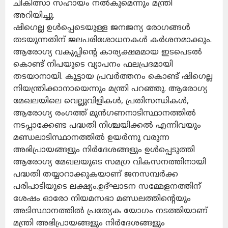
ചികിത്സാ സഹായം നൽകുമെന്നും മന്ത്രി
അറിയിച്ചു.
ഷിഗെല്ല ഉൾപ്പെടെയുള്ള ജനജന്യ രോഗങ്ങൾ
തടയുന്നതിന് ജലപരിശോധനകൾ കർശനമാക്കും.
ആരോഗ്യ വകുപ്പിന്റെ കാര്യക്ഷമമായ ഇടപെടൽ
കൊണ്ട് നിപയുടെ വ്യാപനം ഫലപ്രദമായി
തടയാനായി. കൂട്ടായ പ്രവർത്തനം കൊണ്ട് ഷിഗെല്ല
നിയന്ത്രിക്കാനായെന്നും മന്ത്രി പറഞ്ഞു. ആരോഗ്യ
മേഖലയിലെ വെല്ലുവിളികൾ, പ്രതിസന്ധികൾ,
ആരോഗ്യ രംഗത്ത് മുൻഗണനാടിസ്ഥാനത്തിൽ
നടപ്പാക്കേണ്ട പദ്ധതി നിശ്ചയിക്കൽ എന്നിവയും
മണ്ഡലാടിസ്ഥാനത്തിൽ ഉയർന്നു വരുന്ന
അഭിപ്രായങ്ങളും നിർദേശങ്ങളും ഉൾപ്പെടുത്തി
ആരോഗ്യ മേഖലയുടെ സമഗ്ര വികസനത്തിനായി
പദ്ധതി തയ്യാറാക്കുകയാണ് ജനസമ്പർക്ക
പരിപാടിയുടെ ലക്ഷ്യം.ഉദ്ഘാടന സമ്മേളനത്തിന്
ശേഷം ഓരോ നിയമസഭാ മണ്ഡലത്തിന്റെയും
അടിസ്ഥാനത്തിൽ പ്രത്യേക യോഗം നടത്തിയാണ്
മന്ത്രി അഭിപ്രായങ്ങളും നിർദേശങ്ങളും