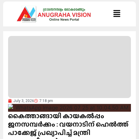
July 3, 2026
7:18 pm
കൈത്താങ്ങായി കായകൽപ്പം
ജനസമ്പർക്കം : വയനാടിന് ഹെൽത്ത്
പാക്കേജ് പ്രഖ്യാപിച്ച് മന്ത്രി