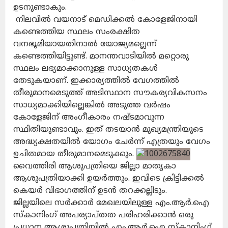
ഉടനുണ്ടാകും.
നിലവിൽ വയനാട് മെഡിക്കൽ കോളേജിനായി
കണ്ടെത്തിയ സ്ഥലം സംരക്ഷിത
വനഭൂമിയായതിനാൽ യോജ്യമല്ലെന്ന്
കണ്ടെത്തിയിട്ടുണ്ട്. മാനന്തവാടിയിൽ മറ്റൊരു
സ്ഥലം ലഭ്യമാക്കാനുള്ള സാധ്യതകൾ
തേടുകയാണ്. ഇക്കാര്യത്തിൽ വേഗത്തിൽ
തീരുമാനമെടുത്ത് അടിസ്ഥാന സൗകര്യവികസനം
സാധ്യമാക്കിയില്ലെങ്കിൽ അടുത്ത വർഷം
കോളേജിന് അംഗീകാരം നഷ്ടമാവുന്ന
സ്ഥിതിയുണ്ടാവും. ഇത് തടയാൻ മുഖ്യമന്ത്രിയുടെ
അദ്ധ്യക്ഷതയിൽ യോഗം ചേർന്ന് എത്രയും വേഗം
ഉചിതമായ തീരുമാനമെടുക്കും.
വൈത്തിരി ആശുപത്രിയെ ജില്ലാ മാതൃകാ
ആശുപത്രിയാക്കി ഉയർത്തും. ഇവിടെ ക്രിട്ടിക്കൽ
കെയർ വിഭാഗത്തിന് ഉടൻ തറക്കല്ലിടും.
ജില്ലയിലെ സർക്കാർ മേഖലയിലുള്ള എം.ആർ.ഐ
സ്കാനിംഗ് അപര്യാപ്തത പരിഹരിക്കാൻ ഒരു
പ്രധാന ആശുപത്രിയിൽ എം.ആർ.ഐ സ്കാനിംഗ്