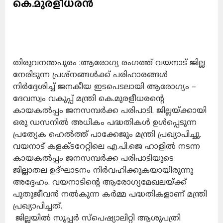
കെ.മുരളീധരൻ
തിരുവനന്തപുരം :ആരോഗ്യ രംഗത്ത് വയനാട് ജില്ല
നേരിടുന്ന പ്രശ്നങ്ങൾക്ക് പരിഹാരങ്ങൾ
നിർദ്ദേശിച്ച് ജനകീയ ഇടപെടലായി ആരോഗ്യം –
ദേവസ്വം വകുപ്പ് മന്ത്രി കെ.മുരളീധരന്റെ
കായകൽപ്പം ജനസമ്പർക്ക പരിപാടി. ജില്ലയ്ക്കായി
ഒരു ഡസനിൽ അധികം പദ്ധതികൾ ഉൾപ്പെടുന്ന
പ്രത്യേക ഹെൽത്ത് പാക്കേജും മന്ത്രി പ്രഖ്യാപിച്ചു.
വയനാട് കളക്ടറേറ്റിലെ എ.പി.ജെ ഹാളിൽ നടന്ന
കായകൽപ്പം ജനസമ്പർക്ക പരിപാടിയുടെ
ജില്ലാതല ഉദ്ഘാടനം നിർവഹിക്കുകയായിരുന്നു
അദ്ദേഹം. വയനാടിന്റെ ആരോഗ്യമേഖലയ്ക്ക്
പുതുജീവൻ നൽകുന്ന കർമ്മ പദ്ധതികളാണ് മന്ത്രി
പ്രഖ്യാപിച്ചത്.
ജില്ലയിൽ സൂപ്പർ സ്‍പെഷ്യാലിറ്റി ആശുപത്രി