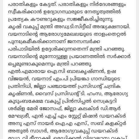
പരാതികളും കേട്ടത്. പരാതികളും നിർദേശങ്ങളും
സ്വീകരിക്കാൻ ഉദ്യോഗസ്ഥരുടെ നേതൃത്വത്തിൽ
പ്രത്യേക കൗണ്ടറുകളും സജ്ജീകരിച്ചിരുന്നു.
കൃഷി വകുപ്പ് മന്ത്രി അഡ്വ.ടി.സിദ്ദീഖ് അദ്ധ്യക്ഷനായി.
വയനാടിന്റെ ആരോഗ്യമേഖലയുടെ താളംതെറ്റൽ
പുനഃക്രമീകരിക്കാനാണ് ജനസമ്പർക്ക
പരിപാടിയിൽ ഉദ്ദേശിക്കുന്നതെന്ന് മന്ത്രി പറഞ്ഞു.
വയനാടിന്റെ മുന്നോട്ടുള്ള പ്രയാണത്തിൽ സർക്കാർ
ഒപ്പമുണ്ടാകുമെന്നും മന്ത്രി പറഞ്ഞു.
എൽ.എമാരായ ഐ.സി ബാലകൃഷ്ണൻ, ഉഷ
വിജയൻ, വയനാട് എം.പി പ്രിയങ്കാ ഗാന്ധിയുടെ
പ്രതിനിധി, ജില്ലാ പഞ്ചായത്ത് പ്രസിഡന്റ് ചന്ദ്രിക
കൃഷ്ണൻ, വൈസ് പ്രസിഡന്റ് ടി. ഹംസ, ആരോഗ്യ
കുടുംബക്ഷേമ വകുപ്പ് പ്രിൻസിപ്പൽ സെക്രട്ടറി
ശർമിള മേരി ജോസഫ്, ജില്ലാ കലക്ടർ ഡി.ആർ
മേഘശ്രീ, എൻ എച്ച് എം സ്റ്റേറ്റ് മിഷൻ ഡയറക്ടർ
അനു എസ് നായർ ഐ.എ എസ്., സബ് കളക്റ്റർ
അതുൽ സാഗർ, ആരോഗ്യവകുപ്പ് ഡയറക്ടർ
ഡോ. വി മീനാക്ഷി, മെഡിക്കൽ വിദ്യാഭ്യാസ വകുപ്പ്