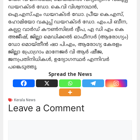
ഡയറക്ടർ ഡോ. കെ.വി വിശ്വനാഥൻ,
ഐ.എസ്.എം ഡയറക്ടർ ഡോ. പ്രീയ കെ.എസ്,
ഹോമിയോ വകുപ്പ് ഡയറക്ടർ ഡോ. എം.പി ബീന,
കല്പറ്റ വാർഡ് കൗൺസിലർ ദ്വീപ, എ ഡി എം കെ
അജീഷ്, ജില്ലാ മെഡിക്കൽ ഓഫീസർ (ആരോഗ്യം)
ഡോ മൊയ്തീൻ ഷാ പി.എം, ആരോഗ്യ കേരളം
ജില്ലാ പ്രോഗ്രാം മാനേജർ വി ആർ ഷീജ,
ജനപ്രതിനിധികൾ, ഉദ്യോഗസ്ഥർ എന്നിവർ
പങ്കെടുത്തു.
Spread the News
Kerala News
Leave a Comment