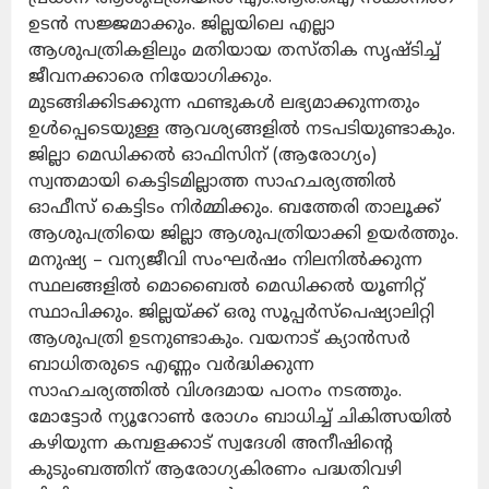
ഉടൻ സജ്ജമാക്കും. ജില്ലയിലെ എല്ലാ
ആശുപത്രികളിലും മതിയായ തസ്തിക സൃഷ്ടിച്ച്
ജീവനക്കാരെ നിയോഗിക്കും.
മുടങ്ങിക്കിടക്കുന്ന ഫണ്ടുകൾ ലഭ്യമാക്കുന്നതും
ഉൾപ്പെടെയുള്ള ആവശ്യങ്ങളിൽ നടപടിയുണ്ടാകും.
ജില്ലാ മെഡിക്കൽ ഓഫിസിന് (ആരോഗ്യം)
സ്വന്തമായി കെട്ടിടമില്ലാത്ത സാഹചര്യത്തിൽ
ഓഫീസ് കെട്ടിടം നിർമ്മിക്കും. ബത്തേരി താലൂക്ക്
ആശുപത്രിയെ ജില്ലാ ആശുപത്രിയാക്കി ഉയർത്തും.
മനുഷ്യ – വന്യജീവി സംഘർഷം നിലനിൽക്കുന്ന
സ്ഥലങ്ങളിൽ മൊബൈൽ മെഡിക്കൽ യൂണിറ്റ്
സ്ഥാപിക്കും. ജില്ലയ്ക്ക് ഒരു സൂപ്പർസ്പെഷ്യാലിറ്റി
ആശുപത്രി ഉടനുണ്ടാകും. വയനാട് ക്യാൻസർ
ബാധിതരുടെ എണ്ണം വർദ്ധിക്കുന്ന
സാഹചര്യത്തിൽ വിശദമായ പഠനം നടത്തും.
മോട്ടോർ ന്യൂറോൺ രോഗം ബാധിച്ച് ചികിത്സയിൽ
കഴിയുന്ന കമ്പളക്കാട് സ്വദേശി അനീഷിന്റെ
കുടുംബത്തിന് ആരോഗ്യകിരണം പദ്ധതിവഴി