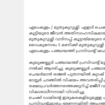
ഏലംകുളം / മുതുകുറുശ്ശി: എളാട് ചെ
കുട്ടിയുടെ ജീവൻ അതിസാഹസികമായി രക്ഷി
മുതുകുറുശ്ശി വാട്സപ്പ് കൂട്ടായ്മയു
വൈകുന്നേരം 5 മണിക്ക് മുതുകുറുശ്ശി ബ
ഏലംകുളം പഞ്ചായത്ത് പ്രസിഡന്റ് ഷഹ
​കുലുക്കല്ലൂർ പഞ്ചായത്ത് പ്രസിഡന്റ് മ
നൽകി ആദരിച്ചു. കുലുക്കല്ലൂർ പഞ്ചായത
ചെയർമാൻ രാജൻ പുതനയിൽ ക്യാഷ് അവാ
മാസ്റ്റർ ചടങ്ങിൽ വിഷയം അവതരിപ്പ
രക്ഷാപ്രവർത്തനത്തെക്കുറിച്ച് മജീദ് 
വികാരാധീനനായി വിവരിച്ചു.
​ചെക്ക് ഡാമിന്റെ ഇരുകരകളിലുമുള്ള
പ്രസിഡന്റുമാരും ഭരണസമിതി അംഗങ്ങളു