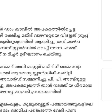
ക്ക് ഡാം കടവിൽ അപകടത്തിൽപ്പെട്ട
ച്ച മജീദ് വാഴമ്പറ്റയെ വില്ലേജ് ഗ്രൂപ്പ്
ടെ ആഭിമുഖ്യത്തിൽ ആദരിച്ചു. ശനിയാഴ്ച
സ് സ്റ്റാൻഡിൽ വെച്ച് നടന്ന ചടങ്ങ്
ീന ടീച്ചർ ഉദ്ഘാടനം ചെയ്തു.
ുഹമ്മദ് അലി മാസ്റ്റർ മജീദിന് മെമ്മന്റോ
്ത് ആരോഗ്യ സ്റ്റാൻഡിങ് കമ്മിറ്റി
ർഡ് സമ്മാനിച്ചു. പി. പി. അബ്ദുള്ള
ിച്ചു. അപകടമുഖത്ത് താൻ നടത്തിയ ധീരമായ
വാഴമ്പറ്റ മറുപടി പ്രസംഗത്തിൽ
 ഏലംകുളം, കുലുക്കല്ലൂർ പഞ്ചായത്തുകളിലെ
ം ഒരുമിച്ച് പങ്കെടുത്ത വേദി എന്ന