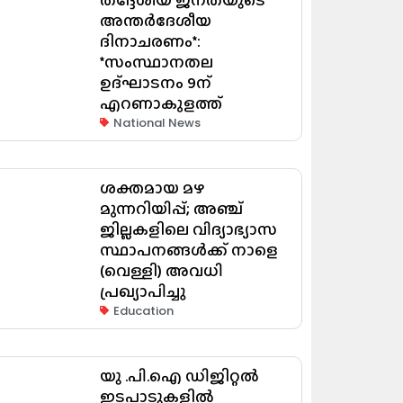
അന്തർദേശീയ
ദിനാചരണം*:
*സംസ്ഥാനതല
ഉദ്ഘാടനം 9ന്
എറണാകുളത്ത്
National News
ശക്തമായ മഴ
മുന്നറിയിപ്പ്; അഞ്ച്
ജില്ലകളിലെ വിദ്യാഭ്യാസ
സ്ഥാപനങ്ങൾക്ക് നാളെ
(വെള്ളി) അവധി
പ്രഖ്യാപിച്ചു
Education
യു .പി.ഐ ഡിജിറ്റൽ
ഇടപാടുകളിൽ