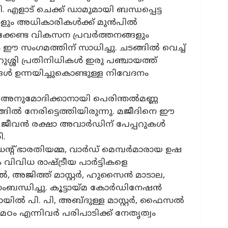
എളാട് ചെക്ക് ഡാമുമായി ബന്ധപ്പെട്ട
്ചകളും അധികാരികൾക്ക് മുൻപിൽ
ക്കേണ്ട വികസന പ്രവർത്തനങ്ങളും
ും ഈ സംഗമത്തിന് സാധിച്ചു. ചടങ്ങിൽ വെച്ച്
കുറുശ്ശി പ്രതിനിധികൾ ഇരു പഞ്ചായത്ത്
ങൾ ഉന്നയിച്ചുകൊണ്ടുള്ള നിവേദനം
െ അനുമോദിക്കാനായി പെരിന്തൽമണ്ണ
 നേരിട്ടെത്തിയിരുന്നു. മജീദിനെ ഈ
ജീവൻ രക്ഷാ അവാർഡിന് പേപ്പറുകൾ
ി.
ന്റ് ഭാരതിയമ്മ, വാർഡ് മെമ്പർമാരായ ഉഷ
ം വിവിധ രാഷ്ട്രീയ പാർട്ടികളെ
ൽ, അജിത്ത് മാസ്റ്റർ, ഹുസൈൻ മാടാല,
ന്ധിച്ചു. കൂട്ടായ്മ കോർഡിനേഷൻ
ായിൽ പി. പി, അബ്ദുള്ള മാസ്റ്റർ, ഫൈസൽ
ഠം എന്നിവർ പരിപാടിക്ക് നേതൃത്വം