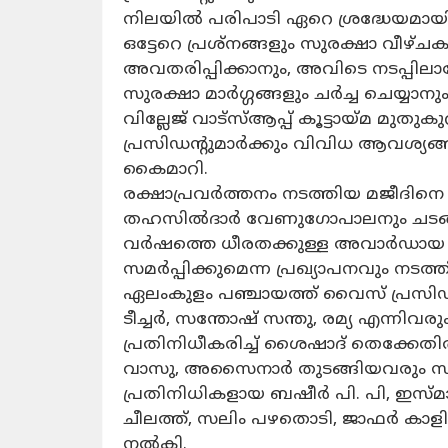
നിലയിൽ പരിപാടി ഏറെ ശ്രദ്ധേയമായി. 
ഒട്ടേറെ പ്രശ്നങ്ങളും സുരക്ഷാ വീഴ
അവതരിപ്പിക്കാനും, അവിടെ നടപ്പിലാ
സുരക്ഷാ മാർഗ്ഗങ്ങളും ചർച്ച ചെയ്യാന
വില്ലേജ് വാട്സ്ആപ്പ് കൂട്ടായ്മ മുതു
പ്രസിഡന്റുമാർക്കും വിവിധ ആവശ്യങ്
കൈമാറി.
രക്ഷാപ്രവർത്തനം നടത്തിയ മജീദിന
തഹസിൽദാർ വേണുഗോപാലനും ചടങ്ങിൽ
വർഷത്തെ ധീരതക്കുള്ള അവാർഡായ 
സമർപ്പിക്കുമെന്ന പ്രഖ്യാപനവും നടത്ത
​ഏലംകുളം പഞ്ചായത്ത് വൈസ് പ്രസിഡ
ടീച്ചർ, സന്തോഷ് സന്തു, രമ്യ എന്നിവരു
പ്രതിനിധീകരിച്ച് ശൈഷാദ് തെക്കേതി
വാസു, അസൈനാർ തുടങ്ങിയവരും സംബ
പ്രതിനിധികളായ ബഷീർ പി. പി, ഇസ്മ
ചീലത്ത്, സലിം പഴതൊടി, ജാഫർ കാളിമ
നൽകി.