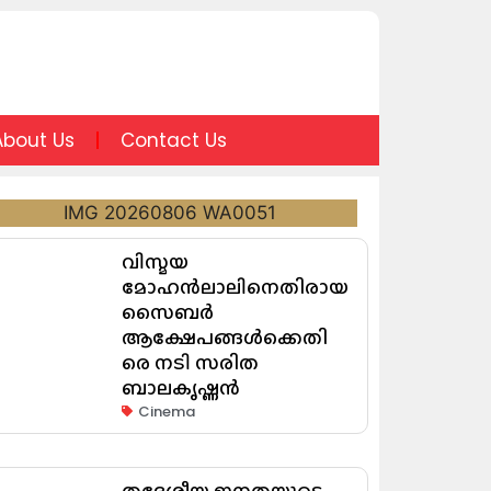
About Us
Contact Us
വിസ്മയ
മോഹൻലാലിനെതിരായ
സൈബർ
ആക്ഷേപങ്ങൾക്കെതി
രെ നടി സരിത
ബാലകൃഷ്ണൻ
Cinema
തദ്ദേശീയ ജനതയുടെ