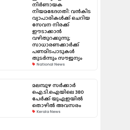
നിർണായക
നിയമഭേദഗതി: വൻകിട
വ്യാപാരികൾക്ക് ചെറിയ
സേവന നിരക്ക്
ഈടാക്കാൻ
വഴിതുറക്കുന്നു;
സാധാരണക്കാർക്ക്
പണമിടപാടുകൾ
തുടർന്നും സൗജന്യം
National News
മലമ്പുഴ സർക്കാർ
ഐ.ടി.ഐയിലെ 380
പേർക്ക് യുഎഇയിൽ
തൊഴിൽ അവസരം
Kerala News