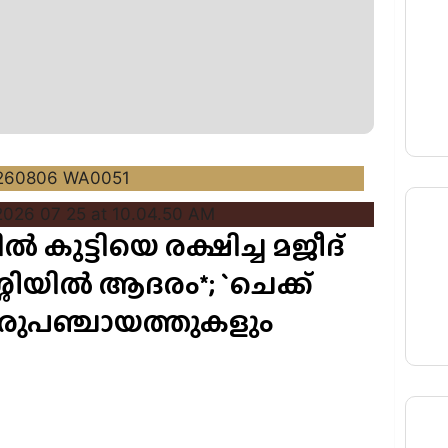
 കുട്ടിയെ രക്ഷിച്ച മജീദ്
ുശ്ശിയിൽ ആദരം*; `ചെക്ക്
ഇരുപഞ്ചായത്തുകളും