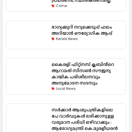
പ്രചരണം; സ്ഥിരീകരണമില്ല
Crime
ഭാഗ്യക്കുറി നറുക്കെടുപ്പ് ഫലം
അറിയാൻ ഔദ്യോഗിക ആപ്പ്
Kerala News
കൈരളി ഫിറ്റ്നസ് ക്ലബിൻ്റെ
ആറാമത് സീസൺ സൗജന്യ
കായിക പരിശീലനവും
അനുമോദന സദസും
Local News
സർക്കാർ ആശുപത്രികളിലെ
പേ വാർഡുകൾ ലഭിക്കാനുള്ള
വരുമാന പരിധി ഒഴിവാക്കും :
ആരോഗ്യമന്ത്രി കെ.മുരളീധരൻ