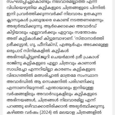
സംഘടിപ്പിച്ചുകൊണ്ടും നിലവാരമില്ലാത്ത എന്ന്
വിധിയെഴുതിയ കുട്ടികളുടെ ചിത്രങ്ങളുടെ പിന്നിൽ
ഇനി പ്രവർത്തിക്കുന്നവർക്ക് നിലവാരം ഉതകുന്ന
ക്ലാസുകൾ പ്രബുദ്ധരെ കൊണ്ട് നടത്തണമെന്നും
അഭ്യർത്ഥിക്കുന്നു. ആർക്കൊക്കെ അവാർഡ്
കിട്ടിയാലും എല്ലാവർക്കും ഏറ്റവും സന്തോഷം
അത് കുട്ടികൾക്ക് കിട്ടുമ്പോഴാണ്. ‘സ്താനാര്‍ത്തി
ശ്രീക്കുട്ടന്‍, ഗു, ഫീനിക്‌സ്, എആര്‍എം അടക്കമുള്ള
ഒരുപാട് സിനിമകളില്‍ കുട്ടികള്‍
അഭിനയിച്ചിട്ടുണ്ട്.ജൂറി ചെയർമാൻ ശ്രീ പ്രകാശ്
രാജിനു കുട്ടികളുടെ എല്ലാ ചിത്രവും കാണാൻ
സാധിച്ചോ എന്നറിയില്ലാ കാരണം കുട്ടികളുടെ
വിഭാഗത്തിൽ മത്സരിച്ചാൽ മാത്രമേ സംസ്ഥാന
അവാർഡിൽ ആ സെക്ഷനിൽ പരിഗണിക്കു
എന്നാണറിയുന്നത്. എന്തായാലും ഇനിയുള്ള
വർഷങ്ങളിലും അവാർഡുകളിലും കുട്ടികളുടെ
അഭിനയങ്ങൾ, ചിത്രങ്ങൾ നിലവാരമില്ല എന്ന്
പറഞ്ഞു ഒഴിവാക്കാതിരിക്കാൻ അഭ്യർത്ഥിക്കുന്നു.
കഴിഞ്ഞ വർഷം (2024) ൽ മലയാള ചിത്രങ്ങളിൽ