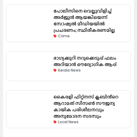
പോലീസിനെ വെല്ലുവിളിച്ച്
അർജുൻ ആയങ്കിയെന്ന്
സോഷ്യൽ മീഡിയയിൽ
പ്രചരണം; സ്ഥിരീകരണമില്ല
Crime
ഭാഗ്യക്കുറി നറുക്കെടുപ്പ് ഫലം
അറിയാൻ ഔദ്യോഗിക ആപ്പ്
Kerala News
കൈരളി ഫിറ്റ്നസ് ക്ലബിൻ്റെ
ആറാമത് സീസൺ സൗജന്യ
കായിക പരിശീലനവും
അനുമോദന സദസും
Local News