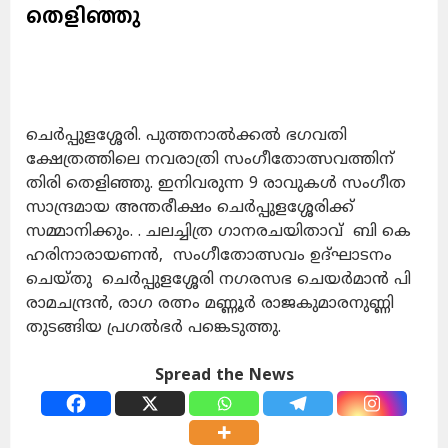
തെളിഞ്ഞു
ചെർപ്പുളശ്ശേരി. പുത്തനാൽക്കൽ ഭഗവതി
ക്ഷേത്രത്തിലെ നവരാത്രി സംഗീതോത്സവത്തിന്
തിരി തെളിഞ്ഞു. ഇനിവരുന്ന 9 രാവുകൾ സംഗീത
സാന്ദ്രമായ അന്തരീക്ഷം ചെർപ്പുളശ്ശേരിക്ക്
സമ്മാനിക്കും. . ചലച്ചിത്ര ഗാനരചയിതാവ് ബി കെ
ഹരിനാരായണൻ, സംഗീതോത്സവം ഉദ്ഘാടനം
ചെയ്തു ചെർപ്പുളശ്ശേരി നഗരസഭ ചെയർമാൻ പി
രാമചന്ദ്രൻ, രാഗ രത്നം മണ്ണൂർ രാജകുമാരനുണ്ണി
തുടങ്ങിയ പ്രഗൽഭർ പങ്കെടുത്തു.
Spread the News