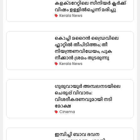
കളക്‌ടറേറ്റിലെ സീനിയർ ക്ലർക്ക്
വിഷം ഉള്ളിൽച്ചെന്ന് മരിച്ചു
Kerala News
കൊച്ചി മറൈൻ ഡ്രൈവിലെ
ഫ്ലാറ്റിൽ തീപിടിത്തം; തീ
നിയന്ത്രണവിധേയം, പുക
നീക്കാൻ ശ്രമം തുടരുന്നു
Kerala News
ഗുരുവായൂർ അമ്പലനടയിലെ
ചെരുപ്പ് വിവാദം:
വിശദീകരണവുമായി നടി
മോക്ഷ
Cinema
ഇമ്പിച്ചി ബാവ ഭവന