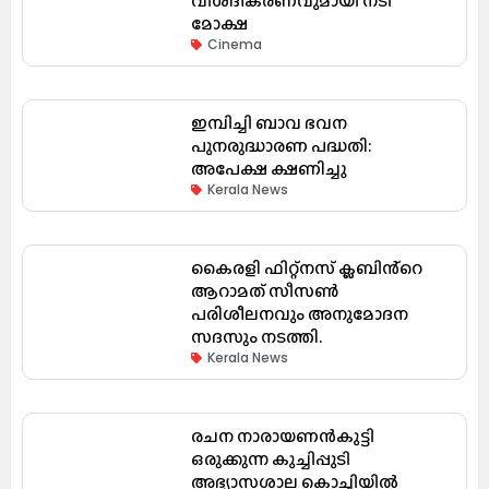
വിശദീകരണവുമായി നടി
മോക്ഷ
Cinema
ഇമ്പിച്ചി ബാവ ഭവന
പുനരുദ്ധാരണ പദ്ധതി:
അപേക്ഷ ക്ഷണിച്ചു
Kerala News
കൈരളി ഫിറ്റ്നസ് ക്ലബിൻ്റെ
ആറാമത് സീസൺ
പരിശീലനവും അനുമോദന
സദസും നടത്തി.
Kerala News
രചന നാരായണൻകുട്ടി
ഒരുക്കുന്ന കുച്ചിപ്പുടി
അഭ്യാസശാല കൊച്ചിയിൽ