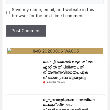
Save my name, email, and website in this
browser for the next time I comment.
കൊച്ചി മറൈൻ ഡ്രൈവിലെ
ഫ്ലാറ്റിൽ തീപിടിത്തം; തീ
നിയന്ത്രണവിധേയം, പുക
നീക്കാൻ ശ്രമം തുടരുന്നു
Kerala News
ഗുരുവായൂർ അമ്പലനടയിലെ
ചെരുപ്പ് വിവാദം: