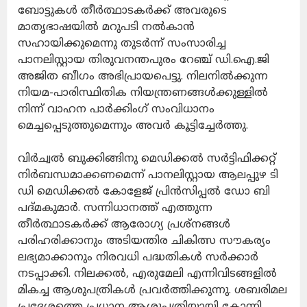
ബോട്ടുകൾ തീർത്ഥാടകർക്ക് അവരുടെ
മാതൃഭാഷയിൽ മറുപടി നൽകാൻ
സഹായിക്കുമെന്നു തുടർന്ന് സംസാരിച്ച
പാനലിസ്റ്റായ തിരുവനന്തപുരം റേഞ്ച് ഡി.ഐ.ജി
അജിത ബീഗം അഭിപ്രായപെട്ടു. നിലനിൽക്കുന്ന
നിയമ-പാരിസ്ഥിതിക നിയന്ത്രണങ്ങൾക്കുള്ളിൽ
നിന്ന് വാഹന പാർക്കിംഗ് സംവിധാനം
മെച്ചപ്പെടുത്തുമെന്നും അവർ കൂട്ടിച്ചേർത്തു.
വിർച്വൽ ബുക്കിങ്ങിനു മെഡിക്കൽ സർട്ടിഫിക്കറ്റ്
നിർബന്ധമാക്കണമെന്ന് പാനലിസ്റ്റായ ആലപ്പുഴ ടി
ഡി മെഡിക്കൽ കോളേജ് പ്രിൻസിപ്പൽ ഡോ ബി
പദ്മകുമാർ. സന്നിധാനത്ത് എത്തുന്ന
തീർത്ഥാടകർക്ക് ആരോഗ്യ പ്രശ്നങ്ങൾ
പരിഹരിക്കാനും അടിയന്തിര ചികിത്സ സൗകര്യം
ലഭ്യമാക്കാനും നിരവധി പദ്ധതികൾ സർക്കാർ
നടപ്പാക്കി. നിലക്കൽ, എരുമേലി എന്നിവിടങ്ങളിൽ
മികച്ച ആശുപത്രികൾ പ്രവർത്തിക്കുന്നു. ശബരിമല
പ്രദേശത്തെ പ്രധാന ആശുപത്രിയായി കോന്നി