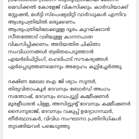
മെഡിക്കൽ കോളേജ് വികസിക്കും. കാർഡിയാക്ക്
സ്റ്റേഷൻ, മൾട്ടി സ്പെഷ്യലിറ്റി വാർഡുകൾ എന്നിവ
ആശുപത്രിയിൽ ഒരുക്കണം.
ആശുപത്രിയിലേക്കുള്ള ദൂരം കുറയ്ക്കാൻ
സീതത്തോട് വഴിയുള്ള കാനനപാത
വികസിപ്പിക്കണം. അടിയന്തിര ചികിത്സ
സംവിധാനങ്ങൾ ത്വരിതപെടുത്താൻ
എയർലിഫ്റ്റിംഗ്, ഹെലിപാട് സൗകര്യങ്ങൾ
ഏർപ്പെടുത്തണമെന്നും അദ്ദേഹം കൂട്ടിച്ചേർത്തു.
ദക്ഷിണ മേഖല ഐ. ജി ശ്യാം സുന്ദർ,
തിരുവിതാംകൂർ ദേവസ്വം ബോർഡ് അംഗം
സന്തോഷ്‌, ദേവസ്വം ഡെപ്യൂട്ടി കമ്മീഷണർ
മുരളീധരൻ പിള്ള, അസിസ്റ്റന്റ് ദേവസ്വം കമ്മീഷണർ
സൈനുരാജ്, ദേവസ്വം വകുപ്പ് ഉദ്യോഗസ്ഥർ,
തീർത്ഥാടകർ, വിവിധ സംഘടനാ പ്രതിനിധികൾ
തുടങ്ങിയവർ പങ്കെടുത്തു.