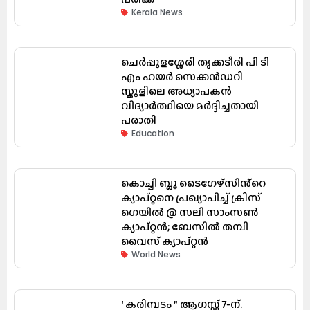
Kerala News
ചെർപ്പുളശ്ശേരി തൃക്കടീരി പി ടി
എം ഹയർ സെക്കൻഡറി
സ്കൂളിലെ അധ്യാപകൻ
വിദ്യാർത്ഥിയെ മർദ്ദിച്ചതായി
പരാതി
Education
കൊച്ചി ബ്ലൂ ടൈഗേഴ്സിൻ്റെ
ക്യാപ്റ്റനെ പ്രഖ്യാപിച്ച് ക്രിസ്
ഗെയിൽ @ സലി സാംസൺ
ക്യാപ്റ്റൻ; ബേസിൽ തമ്പി
വൈസ് ക്യാപ്റ്റൻ
World News
‘ കരിമ്പടം ” ആഗസ്റ്റ് 7-ന്.