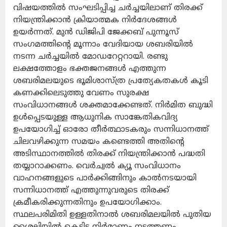
വിഷയത്തിൽ സംഘടിപ്പിച്ച ചർച്ചയിലാണ് തിരക്ക്
നിയന്ത്രിക്കാൻ ക്രിയാത്മക നിർദേശങ്ങൾ
ഉയർന്നത്. മുൻ ഡിജിപി ജേക്കബ് പുന്നൂസ്
സംഗമത്തിന്റെ മൂന്നാം വേദിയായ ശബരിയിൽ
നടന്ന ചർച്ചയിൽ മോഡറേറ്ററായി. രണ്ടു
ലക്ഷത്തോളം ഭക്തജനങ്ങൾ എത്തുന്ന
ശബരിമലയുടെ ഭൂമിശാസ്ത്ര പ്രത്യേകതകൾ കൂടി
കണക്കിലെടുത്തു വേണം സുരക്ഷ
സംവിധാനങ്ങൾ ശക്തമാക്കേണ്ടത്. നിർമിത ബുദ്ധി
ഉൾപ്പെടയുള്ള ആധുനിക സാങ്കേതികവിദ്യ
ഉപയോഗിച്ച് ഓരോ തീർത്ഥാടകരും സന്നിധാനത്ത്
ചിലവഴിക്കുന്ന സമയം കണ്ടെത്തി അതിന്റെ
അടിസ്ഥാനത്തിൽ തിരക്ക് നിയന്ത്രിക്കാൻ പദ്ധതി
തയ്യാറാക്കണം. വെർച്വൽ ക്യൂ സംവിധാനം
വാഹനങ്ങളുടെ പാർക്കിങ്ങിനും കാൽനടയായി
സന്നിധാനത്ത് എത്തുന്നുവരുടെ തിരക്ക്
ക്രമീകരിക്കുന്നതിനും ഉപയോഗിക്കാം.
സ്ഥലപരിമിതി ഉള്ളതിനാൽ ശബരിമലയിൽ പുതിയ
ശൈലിയിൽ കെട്ടിട നിർമാണം നടത്തണം.