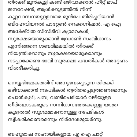
തിരക്ക് മുൻകൂട്ടി കണ്ട് ഒഴിവാക്കാൻ ഹീറ്റ് മാപ്
ജനറേഷൻ, ആൾക്കൂട്ടത്തിൽ നിന്ന്
കുറ്റവാസനയുള്ളവരെ മുൻപേ തിരിച്ചറിയാൻ
ബിഹേവിയറൽ പാറ്റേൺ റെക്കഗ്നിഷൻ, എ ഐ
അധിഷ്ഠിത സിസിടിവി ക്യാമറകൾ,
സുരക്ഷയൊരുക്കാൻ ഡ്രോൺ സംവിധാനം
എന്നിങ്ങനെ ശബരിമലയിൽ തിരക്ക്
നിയന്ത്രിക്കാനും സുരക്ഷയൊരുക്കാനും
നടപ്പാക്കേണ്ട ഭാവി സുരക്ഷാ പദ്ധതികൾ അദ്ദേഹം
വിശദീകരിച്ചു.
നെയ്യഭിഷേകത്തിന് അനുഭവപ്പെടുന്ന തിരക്ക്
ഒഴിവാക്കാൻ നടപടികൾ ത്വരിതപ്പെടുത്തണമെന്നും
പൊൻകുഴി, പമ്പ, വണ്ടിപെരിയാർ വഴിയുള്ള
തീർത്ഥാടകരുടെ സന്നിധാനത്തേക്കുള്ള യാത്ര
കൂടുതൽ സുഗമമാക്കാനുള്ള നടപടികൾ
സ്വീകരിക്കണമെന്നും നിർദേശമുയർന്നു.
ബഹുഭാഷ സഹായികളായ എ ഐ ചാറ്റ്