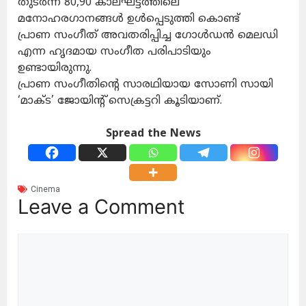
തുടർന്ന് 80,90 കാലഘട്ടത്തിലെ
മനോഹരഗാനങ്ങൾ ഉൾപ്പെടുത്തി കൊണ്ട്
പ്രാണ സംഗീത് അവതരിപ്പിച്ച ഗോൾഡൻ മെലഡി
എന്ന ഹൃദമായ സംഗീത പരിപാടിയും
ഉണ്ടായിരുന്നു.
പ്രാണ സംഗീതിൻ്റെ സാരഥിയായ സോണി സായി
‘മാക്ട’ ജോയിൻ്റ് സെക്രട്ടറി കൂടിയാണ്.
Spread the News
Cinema
Leave a Comment