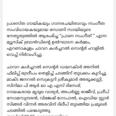
പ്രശസ്ത ഗായികയും ഗാനരചയിതാവും സംഗീത
സംവിധായകയുമായ സോണി സായിയുടെ
നേതൃത്വത്തിൽ ആരംഭിച്ച “പ്രാണ സംഗീത് ” എന്ന
മ്യൂസിക് ബ്രാൻഡിൻ്റെ ഉൽഘാടന കർമ്മം,
എറണാകുളം ചാവറ കൾച്ചറൽ സെന്റർ ഹാളിൽ
വെച്ച് നിർവഹിച്ചു.
ചാവറ കൾച്ചറൽ സെന്റർ ഡയറക്ടർ അനിൽ
ഫിലിപ്പ് ഭദ്രദീപം തെളിച്ച് ചടങ്ങിന് തുടക്കം കുറിച്ചു.
മാക്ട ജനറൽ സെക്രട്ടറി ശ്രീകുമാർ അരൂക്കുറ്റി,
സിനിമാ പി ആർ ഓ എ എസ് ദിനേശ്,
ഗായകരായ മൃദുല വാര്യർ, അപർണ്ണ രാജീവ്, പ്രദീപ്
സോമസുന്ദരൻ, വിജേഷ് ഗോപാൽ, ഐഡിയ സ്റ്റാർ
സിങ്ങർ വിന്നർ അരവിന്ദ് ദിലീപ് തുടങ്ങിയ പ്രമുഖർ
ചടങ്ങിൽ പങ്കെടുത്തു.