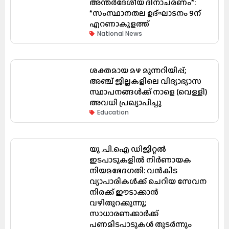
അന്തർദേശീയ ദിനാചരണം*:
*സംസ്ഥാനതല ഉദ്ഘാടനം 9ന്
എറണാകുളത്ത്
National News
ശക്തമായ മഴ മുന്നറിയിപ്പ്;
അഞ്ച് ജില്ലകളിലെ വിദ്യാഭ്യാസ
സ്ഥാപനങ്ങൾക്ക് നാളെ (വെള്ളി)
അവധി പ്രഖ്യാപിച്ചു
Education
യു .പി.ഐ ഡിജിറ്റൽ
ഇടപാടുകളിൽ നിർണായക
നിയമഭേദഗതി: വൻകിട
വ്യാപാരികൾക്ക് ചെറിയ സേവന
നിരക്ക് ഈടാക്കാൻ
വഴിതുറക്കുന്നു;
സാധാരണക്കാർക്ക്
പണമിടപാടുകൾ തുടർന്നും