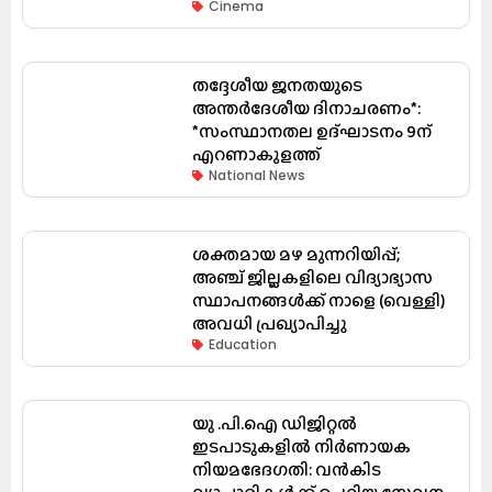
Cinema
തദ്ദേശീയ ജനതയുടെ
അന്തർദേശീയ ദിനാചരണം*:
*സംസ്ഥാനതല ഉദ്ഘാടനം 9ന്
എറണാകുളത്ത്
National News
ശക്തമായ മഴ മുന്നറിയിപ്പ്;
അഞ്ച് ജില്ലകളിലെ വിദ്യാഭ്യാസ
സ്ഥാപനങ്ങൾക്ക് നാളെ (വെള്ളി)
അവധി പ്രഖ്യാപിച്ചു
Education
യു .പി.ഐ ഡിജിറ്റൽ
ഇടപാടുകളിൽ നിർണായക
നിയമഭേദഗതി: വൻകിട