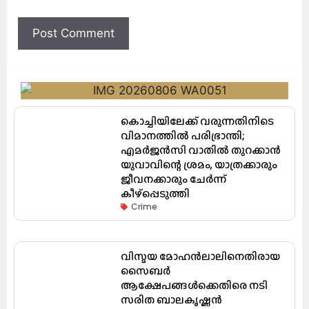
കൊച്ചിയിലേക്ക് വരുന്നതിനിടെ
വിമാനത്തിൽ പരിഭ്രാന്തി;
എമർജൻസി വാതിൽ തുറക്കാൻ
യുവാവിന്റെ ശ്രമം, യാത്രക്കാരും
ജീവനക്കാരും ചേർന്ന്
കീഴ്പ്പെടുത്തി
Crime
വിസ്മയ മോഹൻലാലിനെതിരായ
സൈബർ
ആക്ഷേപങ്ങൾക്കെതിരെ നടി
സരിത ബാലകൃഷ്ണൻ