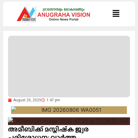
August 20, 2025
1:47 pm
അമീബിക്ക് മസ്തിഷ്‌ക ജ്വര
പരിശോധന: വാര്‍ത്ത