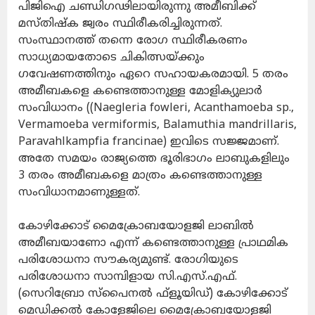
പിജിഐ ചണ്ഡിഗഢിലായിരുന്നു അമീബിക്ക്
മസ്തിഷ്‌ക ജ്വരം സ്ഥിരീകരിച്ചിരുന്നത്.
സംസ്ഥാനത്ത് തന്നെ രോഗ സ്ഥിരീകരണം
സാധ്യമായതോടെ ചികിത്സയ്ക്കും
ഗവേഷണത്തിനും ഏറെ സഹായകരമായി. 5 തരം
അമീബകളെ കണ്ടെത്താനുള്ള മോളിക്യുലാര്‍
സംവിധാനം ((Naegleria fowleri, Acanthamoeba sp.,
Vermamoeba vermiformis, Balamuthia mandrillaris,
Paravahlkampfia francinae) ഇവിടെ സജ്ജമാണ്.
അതേ സമയം രാജ്യത്തെ ഭൂരിഭാഗം ലാബുകളിലും
3 തരം അമീബകളെ മാത്രം കണ്ടെത്താനുള്ള
സംവിധാനമാണുള്ളത്.
കോഴിക്കോട് മൈക്രോബയോളജി ലാബില്‍
അമീബയാണോ എന്ന് കണ്ടെത്താനുള്ള പ്രാഥമിക
പരിശോധനാ സൗകര്യമുണ്ട്. രോഗിയുടെ
പരിശോധനാ സാമ്പിളായ സി.എസ്.എഫ്.
(സെറിബ്രോ സ്‌പൈനല്‍ ഫ്‌ളൂയിഡ്) കോഴിക്കോട്
മെഡിക്കല്‍ കോളേജിലെ മൈക്രോബയോളജി