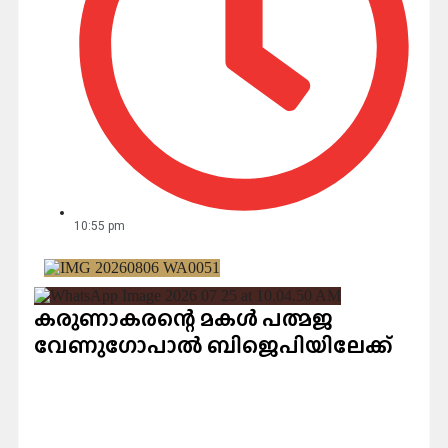
10:55 pm
കരുണാകരന്റെ മകൾ പത്മജ
വേണുഗോപാൽ ബിജെപിയിലേക്ക്