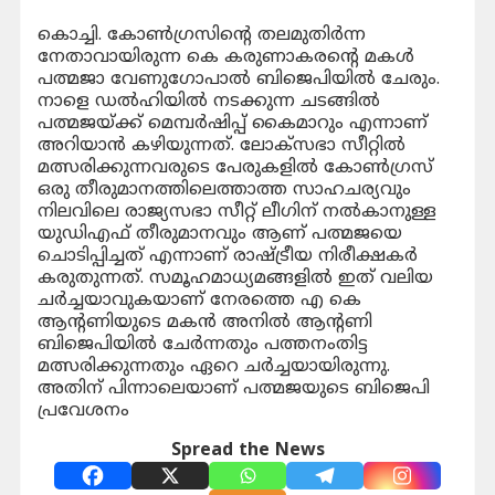
കൊച്ചി. കോൺഗ്രസിന്റെ തലമുതിർന്ന
നേതാവായിരുന്ന കെ കരുണാകരന്റെ മകൾ
പത്മജാ വേണുഗോപാൽ ബിജെപിയിൽ ചേരും.
നാളെ ഡൽഹിയിൽ നടക്കുന്ന ചടങ്ങിൽ
പത്മജയ്ക്ക് മെമ്പർഷിപ്പ് കൈമാറും എന്നാണ്
അറിയാൻ കഴിയുന്നത്. ലോക്സഭാ സീറ്റിൽ
മത്സരിക്കുന്നവരുടെ പേരുകളിൽ കോൺഗ്രസ്
ഒരു തീരുമാനത്തിലെത്താത്ത സാഹചര്യവും
നിലവിലെ രാജ്യസഭാ സീറ്റ് ലീഗിന് നൽകാനുള്ള
യുഡിഎഫ് തീരുമാനവും ആണ് പത്മജയെ
ചൊടിപ്പിച്ചത് എന്നാണ് രാഷ്ട്രീയ നിരീക്ഷകർ
കരുതുന്നത്. സമൂഹമാധ്യമങ്ങളിൽ ഇത് വലിയ
ചർച്ചയാവുകയാണ് നേരത്തെ എ കെ
ആന്റണിയുടെ മകൻ അനിൽ ആന്റണി
ബിജെപിയിൽ ചേർന്നതും പത്തനംതിട്ട
മത്സരിക്കുന്നതും ഏറെ ചർച്ചയായിരുന്നു.
അതിന് പിന്നാലെയാണ് പത്മജയുടെ ബിജെപി
പ്രവേശനം
Spread the News