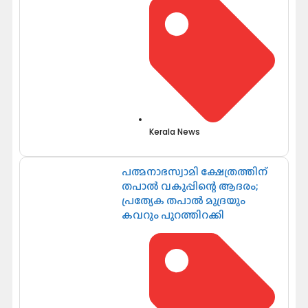
Kerala News
പത്മനാഭസ്വാമി ക്ഷേത്രത്തിന്
തപാൽ വകുപ്പിന്റെ ആദരം;
പ്രത്യേക തപാൽ മുദ്രയും
കവറും പുറത്തിറക്കി