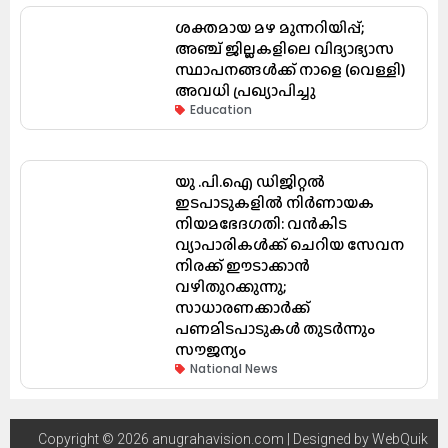
ശക്തമായ മഴ മുന്നറിയിപ്പ്;
അഞ്ച് ജില്ലകളിലെ വിദ്യാഭ്യാസ
സ്ഥാപനങ്ങൾക്ക് നാളെ (വെള്ളി)
അവധി പ്രഖ്യാപിച്ചു
Education
യു .പി.ഐ ഡിജിറ്റൽ
ഇടപാടുകളിൽ നിർണായക
നിയമഭേദഗതി: വൻകിട
വ്യാപാരികൾക്ക് ചെറിയ സേവന
നിരക്ക് ഈടാക്കാൻ
വഴിതുറക്കുന്നു;
സാധാരണക്കാർക്ക്
പണമിടപാടുകൾ തുടർന്നും
സൗജന്യം
National News
Copyright © 2026 anugrahavision.com | Designed by
WebQuik