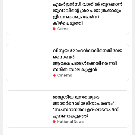
എമർജൻസി വാതിൽ തുറക്കാൻ
യുവാവിന്റെ ശ്രമം, യാത്രക്കാരും
ജീവനക്കാരും ചേർന്ന്
കീഴ്പ്പെടുത്തി
Crime
വിസ്മയ മോഹൻലാലിനെതിരായ
സൈബർ
ആക്ഷേപങ്ങൾക്കെതിരെ നടി
സരിത ബാലകൃഷ്ണൻ
Cinema
തദ്ദേശീയ ജനതയുടെ
അന്തർദേശീയ ദിനാചരണം*:
*സംസ്ഥാനതല ഉദ്ഘാടനം 9ന്
എറണാകുളത്ത്
National News