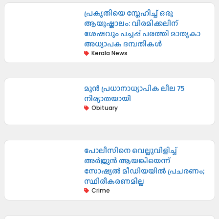
പ്രകൃതിയെ സ്നേഹിച്ച് ഒരു
ആയുഷ്കാലം: വിരമിക്കലിന്
ശേഷവും പച്ചപ്പ് പരത്തി മാതൃകാ
അധ്യാപക ദമ്പതികൾ
Kerala News
മുൻ പ്രധാനാധ്യാപിക ലീല 75
നിര്യാതയായി
Obituary
പോലീസിനെ വെല്ലുവിളിച്ച്
അർജുൻ ആയങ്കിയെന്ന്
സോഷ്യൽ മീഡിയയിൽ പ്രചരണം;
സ്ഥിരീകരണമില്ല
Crime