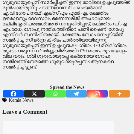
ഗുരുവായൂരപ്പന് സമർപ്പിച്ചത്. ഇന്നു രാവിലെ ഉച്ചപൂജയ്ക്ക്
മുൻപായിരുന്നു ചടങ്ങ്.ദേവസ്വം ചെയർമാൻ
എ.വി.ഗോപിനാഥ് എക്സ് എം എൽ എ, ക്ഷേത്രം
ഊരാളനും ദേവസ്വം ഭരണസമിതി അംഗവുമായ
മല്ലിശ്ശേരി പരമേശ്വരൻ നമ്പൂതിരിപ്പാട്, ക്ഷേത്രം ഡി.എ
എം.രാധ, ഗോപു നന്തിലത്തിൻ്റെ പത്നി ഷൈനി ഗോപു
എന്നിവർ സന്നിഹിതരായി. ക്ഷേത്രം സോപാനപ്പടിയിൽ
സമർപ്പിച്ച സ്വർണ്ണ കിരീടം ചാർത്തിയായിരുന്നു
ഗുരുവായൂരപ്പന് ഇന്ന് ഉച്ചപൂജ.201 ഗ്രാം 370 മില്ലിഗ്രാം
തൂക്കം വരുന്ന സ്വർണ്ണക്കിരിടത്തിന് 30 ലക്ഷം രൂപയോളം
വില വരും. ശ്രീ ഗുരുവായൂരപ്പ ഭക്തനായ ഗോപു
നന്തിലത്ത് നേരത്തെ ഗുരുവായൂരപ്പന് 3 ആനകളെ
സമർപ്പിച്ചിട്ടുണ്ട്.
Spread the News
Kerala News
Leave a Comment