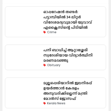
ഓപ്പറേഷൻ തണ്ടർ:
പട്ടാമ്പിയിൽ 34 ലിറ്റർ
വിദേശമദ്യവുമായി യുവാവ്
എക്സൈസിന്റെ പിടിയിൽ
Crime
പനി ബാധിച്ച് ആറ്റാശ്ശേരി
സ്വദേശിയായ വിദ്യാർത്ഥിനി
മരണമടഞ്ഞു
Obituary
മുല്ലപ്പെരിയാറിൽ ജലനിരപ്പ്
ഉയർത്താൻ കേരളം
അനുവദിക്കില്ലെന്ന് മന്ത്രി
മോൻസ് ജോസഫ്
Kerala News