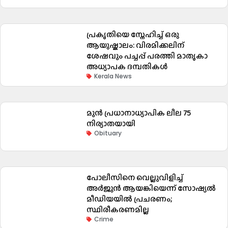
പ്രകൃതിയെ സ്നേഹിച്ച് ഒരു
ആയുഷ്കാലം: വിരമിക്കലിന്
ശേഷവും പച്ചപ്പ് പരത്തി മാതൃകാ
അധ്യാപക ദമ്പതികൾ
Kerala News
മുൻ പ്രധാനാധ്യാപിക ലീല 75
നിര്യാതയായി
Obituary
പോലീസിനെ വെല്ലുവിളിച്ച്
അർജുൻ ആയങ്കിയെന്ന് സോഷ്യൽ
മീഡിയയിൽ പ്രചരണം;
സ്ഥിരീകരണമില്ല
Crime