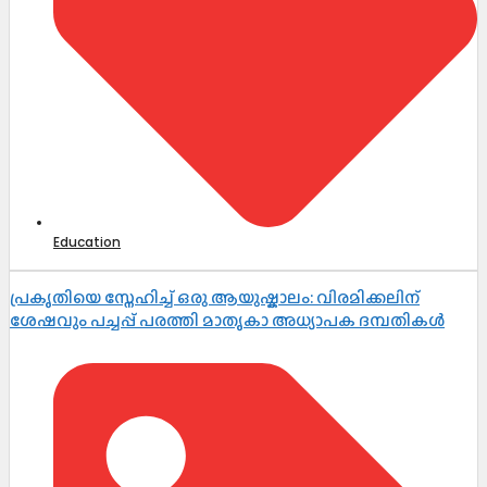
Education
പ്രകൃതിയെ സ്നേഹിച്ച് ഒരു ആയുഷ്കാലം: വിരമിക്കലിന്
ശേഷവും പച്ചപ്പ് പരത്തി മാതൃകാ അധ്യാപക ദമ്പതികൾ