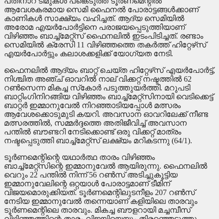
പതിനാറ് ടീമുകള്‍ പങ്കെടുത്ത ടൂര്‍ണമെന്റില്‍
ആവേശകരമായ സെമി ഫൈനല്‍ പോരാട്ടങ്ങള്‍ക്കാണ്
കാണികള്‍ സാക്ഷ്യം വഹിച്ചത്. ആദ്യ സെമിയില്‍
അരോമ എയര്‍പോര്‍ട്ടിനെ പരാജയപ്പെടുത്തിയാണ്
വിഴിഞ്ഞം ബാച്ച്‌മേറ്റ്‌സ് ഫൈനലില്‍ ഇടംപിടിച്ചത്. രണ്ടാം
സെമിയില്‍ ക്രേസി 11 വിഴിഞ്ഞത്തെ തകര്‍ത്ത് ഹിറ്റേഴ്‌സ്
എയര്‍പോര്‍ട്ടും കലാശക്കളിക്ക് യോഗ്യത നേടി.
ഫൈനലില്‍ ആദ്യം ബാറ്റ് ചെയ്ത ഹിറ്റേഴ്‌സ് എയര്‍പോര്‍ട്ട്,
നിശ്ചിത അഞ്ച് ഓവറില്‍ നാല് വിക്കറ്റ് നഷ്ടത്തില്‍ 62
റണ്‍സെന്ന മികച്ച സ്‌കോര്‍ പടുത്തുയര്‍ത്തി. മറുപടി
ബാറ്റിംഗിനിറങ്ങിയ വിഴിഞ്ഞം ബാച്ച്‌മേറ്റ്‌സിനായി വെടിക്കെട്ട്
ബാറ്റര്‍ ഇമ്മാനുവേല്‍ നിറഞ്ഞാടിയപ്പോള്‍ മത്സരം
ആവേശക്കൊടുമുടി കയറി. അവസാന ഓവറിലേക്ക് നീണ്ട
മത്സരത്തില്‍, സമ്മര്‍ദ്ദത്തെ അതിജീവിച്ച് അവസാന
പന്തില്‍ ബൗണ്ടറി നേടിക്കൊണ്ട് ഒരു വിക്കറ്റ് മാത്രം
നഷ്ടപ്പെടുത്തി ബാച്ച്‌മേറ്റ്‌സ് ലക്ഷ്യം മറികടന്നു (64/1).
ടൂര്‍ണമെന്റിന്റെ യഥാര്‍ത്ഥ താരം വിഴിഞ്ഞം
ബാച്ച്‌മേറ്റ്‌സിന്റെ ഇമ്മാനുവേല്‍ ആയിരുന്നു. ഫൈനലില്‍
വെറും 22 പന്തില്‍ നിന്ന് 56 റണ്‍സ് അടിച്ചുകൂട്ടിയ
ഇമ്മാനുവേലിന്റെ ഒറ്റയാള്‍ പോരാട്ടമാണ് ടീമിന്
വിജയമൊരുക്കിയത്. ടൂര്‍ണമെന്റിലുടനീളം 207 റണ്‍സ്
നേടിയ ഇമ്മാനുവേല്‍ തന്നെയാണ് കളിയിലെ താരവും
ടൂര്‍ണമെന്റിലെ താരവും. മികച്ച ബൗളറായി മച്ചമ്പീസ്
വിഴിഞ്ഞത്തിന്റെ താരം വിജയിയെയും തിരഞ്ഞെടുത്തു.