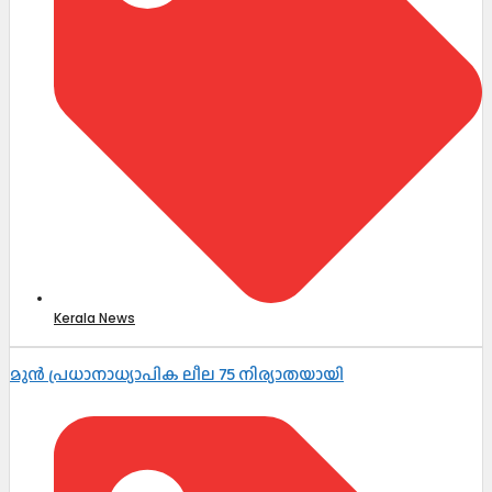
Kerala News
മുൻ പ്രധാനാധ്യാപിക ലീല 75 നിര്യാതയായി