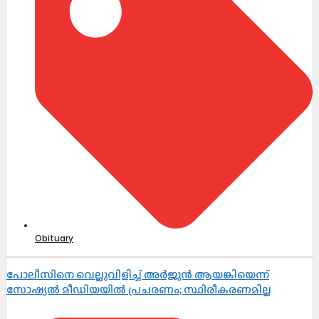
Obituary
പോലീസിനെ വെല്ലുവിളിച്ച് അർജുൻ ആയങ്കിയെന്ന്
സോഷ്യൽ മീഡിയയിൽ പ്രചരണം; സ്ഥിരീകരണമില്ല