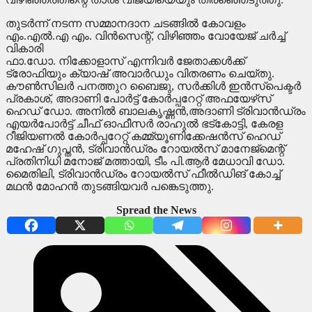
തുടര്‍ന്ന് നടന്ന സമ്മാനദാന ചടങ്ങില്‍ കോവളം
എം.എല്‍.എ എം. വിന്‍സെന്റ്, വിഴിഞ്ഞം വോയേജ് ചര്‍ച്ച്
വികാരി
ഫാ.ഡോ. നിക്കോളാസ് എന്നിവര്‍ ജേതാക്കള്‍ക്ക്
ട്രോഫിയും ക്യാഷ് അവാര്‍ഡും വിതരണം ചെയ്തു.
കൗണ്‍സിലര്‍ പനത്തുറ ബൈജു, സര്‍ക്കിള്‍ ഇന്‍സ്‌പെക്ടര്‍
പ്രകാശ്, അദാണി പോര്‍ട്ട് കോര്‍പ്പറേറ്റ് അഫയേഴ്‌സ്
ഹെഡ് ഡോ. അനില്‍ ബാലകൃഷ്ണന്‍,അദാണി ട്രിവാന്‍ഡ്രം
എയര്‍പോര്‍ട്ട് ചീഫ് ഓഫീസര്‍ രാഹുല്‍ ഭട്കോട്ടി, കേരള
റീജിയണല്‍ കോര്‍പ്പറേറ്റ് കമ്മ്യൂണിക്കേഷന്‍സ് ഹെഡ്
മഹേഷ് ഗുപ്തന്‍, ട്രിവാന്‍ഡ്രം റോയല്‍സ് മാനേജ്‌മെന്റ്
പ്രതിനിധി മനോജ് മത്തായി, ടീം പി.ആര്‍ മേധാവി ഡോ.
മൈതിലി, ട്രിവാന്‍ഡ്രം റോയല്‍സ് ഫീല്‍ഡിങ് കോച്ച്
മഥന്‍ മോഹന്‍ തുടങ്ങിയവര്‍ പങ്കെടുത്തു.
Spread the News