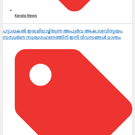
Kerala News
പട്ടാപ്പകൽ ഇരുളിലാഴ്ത്തുന്ന അപൂർവ ആകാശവിസ്മയം;
സമ്പൂർണ സൂര്യഗ്രഹണത്തിന് ഇനി ദിവസങ്ങൾ മാത്രം