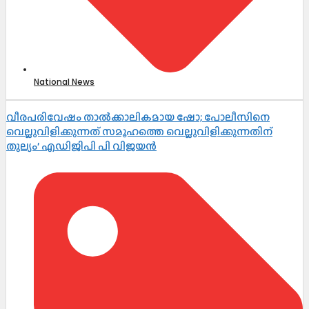
National News
വീരപരിവേഷം താൽക്കാലികമായ ഷോ; പോലീസിനെ
വെല്ലുവിളിക്കുന്നത് സമൂഹത്തെ വെല്ലുവിളിക്കുന്നതിന്
തുല്യം’ എഡിജിപി പി വിജയൻ