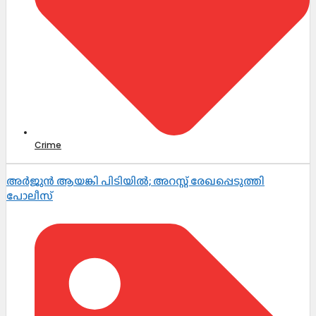
Crime
അർജുൻ ആയങ്കി പിടിയിൽ; അറസ്റ്റ് രേഖപ്പെടുത്തി
പോലീസ്