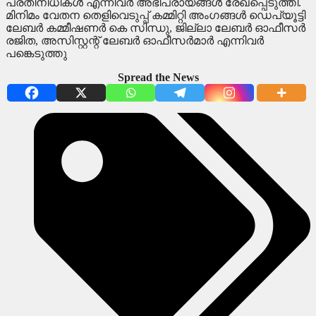
പ്രതിനിധികൾ എന്നിവർ അഭിപ്രായങ്ങൾ രേഖപ്പെടുത്തി.
മിനിമം വേതന തെളിവെടുപ്പ് കമ്മിറ്റി അംഗങ്ങൾ ഡെപ്യൂട്ടി
ലേബർ കമ്മീഷണർ കെ സിന്ധു, ജില്ലാ ലേബർ ഓഫീസർ
രജിത, അസിസ്റ്റന്റ് ലേബർ ഓഫീസർമാർ എന്നിവർ
പങ്കെടുത്തു
Spread the News