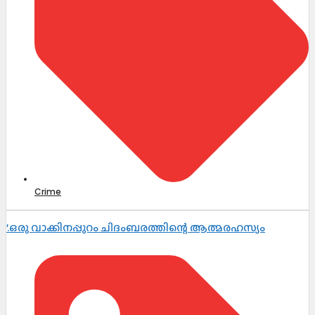
Crime
’.ഒരു വാക്കിനപ്പുറം ചിദംബരത്തിന്റെ ആത്മരഹസ്യം