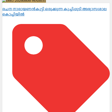
രചന നാരായണൻകുട്ടി ഒരുക്കുന്ന കുച്ചിപ്പുടി അഭ്യാസശാല
കൊച്ചിയിൽ