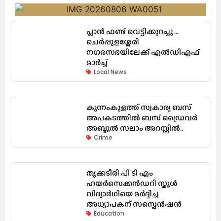
പ്ലാൻ ഫണ്ട് വെട്ടിക്കുറച്ചു …
ചെർപ്പുളശ്ശേരി
നഗരസഭയിലേക്ക് എൽഡിഎഫ്
മാർച്ച്
Local News
കുന്നംകുളത്ത് സ്വകാര്യ ബസ്
അപകടത്തിൽ ബസ് ഡ്രൈവർ
അബ്ദുൽ സലാം അറസ്റ്റിൽ..
Crime
തൃക്കടീരി പി ടി എം
ഹയർസെക്കൻഡറി സ്കൂൾ
വിദ്യാർഥിയെ മർദ്ദിച്ച
അധ്യാപകന് സസ്പെൻഷൻ
Education