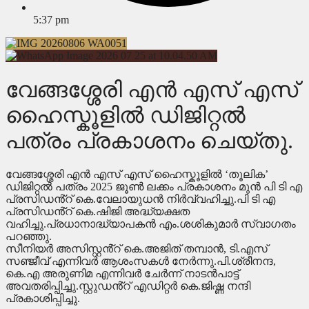
5:37 pm
വേങ്ങശ്ശേരി എൻ എസ് എസ്
ഹൈസ്കൂളിൽ ഡിജിറ്റൽ
പത്രം പ്രകാശനം ചെയ്തു.
വേങ്ങശ്ശേരി എൻ എസ് എസ് ഹൈസ്കൂളിൽ ‘തൂലിക’
ഡിജിറ്റൽ പത്രം 2025 ജൂൺ ലക്കം പ്രകാശനം മുൻ പി ടി എ
പ്രസിഡൻ്റ് കെ.വേലായുധൻ നിർവ്വഹിച്ചു.പി ടി എ
പ്രസിഡൻ്റ് കെ.ഷിജി അദ്ധ്യക്ഷത
വഹിച്ചു.പ്രധാനാദ്ധ്യാപകൻ എം.ശശികുമാർ സ്വാഗതം
പറഞ്ഞു.
സീനിയർ അസിസ്റ്റൻ്റ് കെ.അജിത് തമ്പാൻ, ടി.എസ്
സഞ്ജീവ് എന്നിവർ ആശംസകൾ നേർന്നു.പി.ശ്രീനന്ദ,
കെ.എ അരുണിമ എന്നിവർ ചേർന്ന് നാടൻപാട്ട്
അവതരിപ്പിച്ചു.സ്റ്റുഡൻ്റ് എഡിറ്റർ കെ.ജിഷ്ണ നന്ദി
പ്രകാശിപ്പിച്ചു.