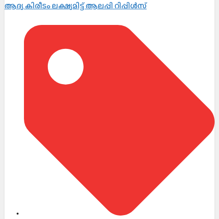
ആദ്യ കിരീടം ലക്ഷ്യമിട്ട് ആലപ്പി റിപ്പിൾസ്