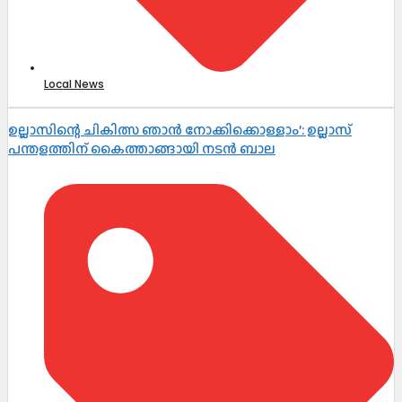
Local News
ഉല്ലാസിന്റെ ചികിത്സ ഞാൻ നോക്കിക്കൊള്ളാം’: ഉല്ലാസ്
പന്തളത്തിന് കൈത്താങ്ങായി നടൻ ബാല