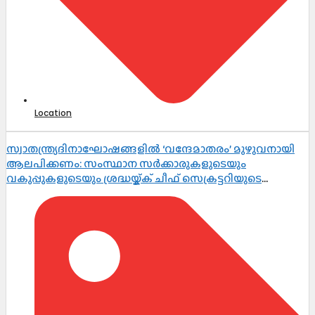
Location
സ്വാതന്ത്ര്യദിനാഘോഷങ്ങളിൽ ‘വന്ദേമാതരം’ മുഴുവനായി
ആലപിക്കണം: സംസ്ഥാന സർക്കാരുകളുടെയും
വകുപ്പുകളുടെയും ശ്രദ്ധയ്ക്ക് ചീഫ് സെക്രട്ടറിയുടെ
നിർദ്ദേശം