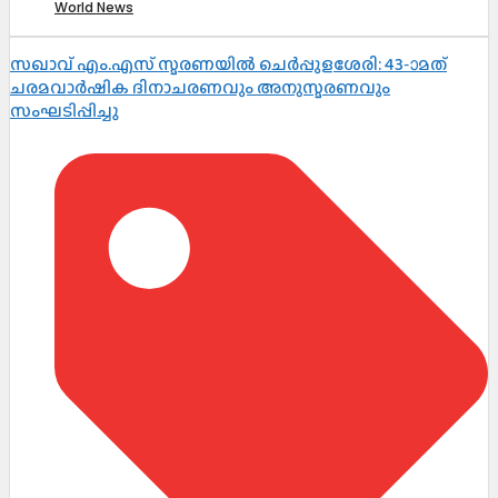
World News
സഖാവ് എം.എസ് സ്മരണയിൽ ചെർപ്പുളശേരി: 43-ാമത്
ചരമവാർഷിക ദിനാചരണവും അനുസ്മരണവും
സംഘടിപ്പിച്ചു