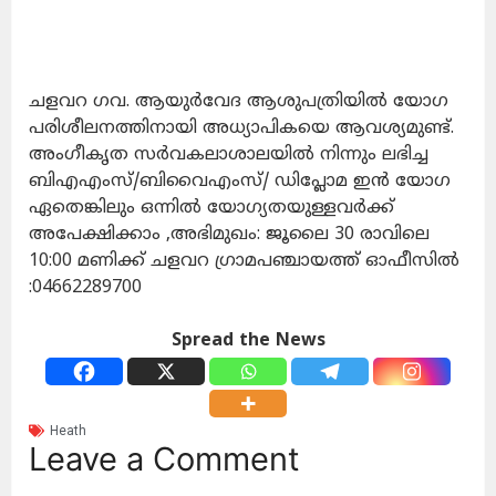
ചളവറ ഗവ. ആയുർവേദ ആശുപത്രിയിൽ യോഗ
പരിശീലനത്തിനായി അധ്യാപികയെ ആവശ്യമുണ്ട്.
അംഗീകൃത സർവകലാശാലയിൽ നിന്നും ലഭിച്ച
ബിഎഎംസ്/ബിവൈഎംസ്/ ഡിപ്ലോമ ഇൻ യോഗ
ഏതെങ്കിലും ഒന്നിൽ യോഗ്യതയുള്ളവർക്ക്
അപേക്ഷിക്കാം ,അഭിമുഖം: ജൂലൈ 30 രാവിലെ
10:00 മണിക്ക് ചളവറ ഗ്രാമപഞ്ചായത്ത് ഓഫീസിൽ
:04662289700
Spread the News
Heath
Leave a Comment