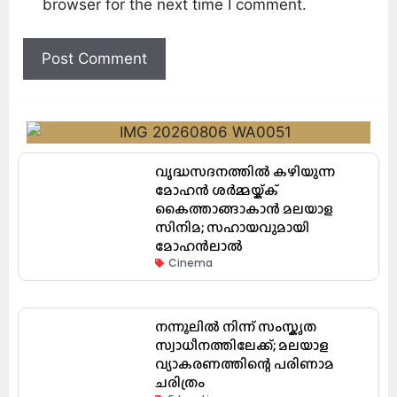
browser for the next time I comment.
വൃദ്ധസദനത്തിൽ കഴിയുന്ന
മോഹൻ ശർമ്മയ്ക്ക്
കൈത്താങ്ങാകാൻ മലയാള
സിനിമ; സഹായവുമായി
മോഹൻലാൽ
Cinema
നന്നൂലിൽ നിന്ന് സംസ്കൃത
സ്വാധീനത്തിലേക്ക്; മലയാള
വ്യാകരണത്തിന്റെ പരിണാമ
ചരിത്രം