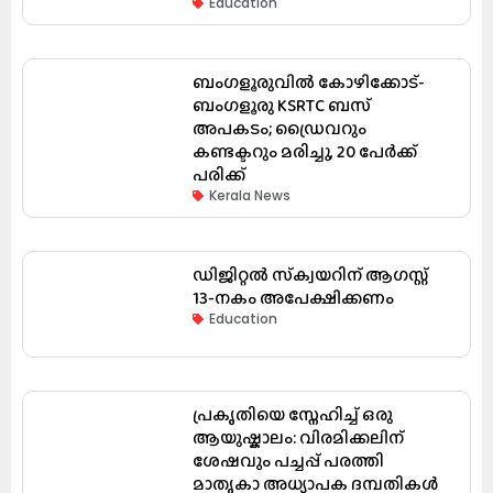
Education
ബംഗളൂരുവിൽ കോഴിക്കോട്-
ബംഗളൂരു KSRTC ബസ്
അപകടം; ഡ്രൈവറും
കണ്ടക്ടറും മരിച്ചു, 20 പേർക്ക്
പരിക്ക്
Kerala News
ഡിജിറ്റൽ സ്‌ക്വയറിന് ആഗസ്റ്റ്
13-നകം അപേക്ഷിക്കണം
Education
പ്രകൃതിയെ സ്നേഹിച്ച് ഒരു
ആയുഷ്കാലം: വിരമിക്കലിന്
ശേഷവും പച്ചപ്പ് പരത്തി
മാതൃകാ അധ്യാപക ദമ്പതികൾ