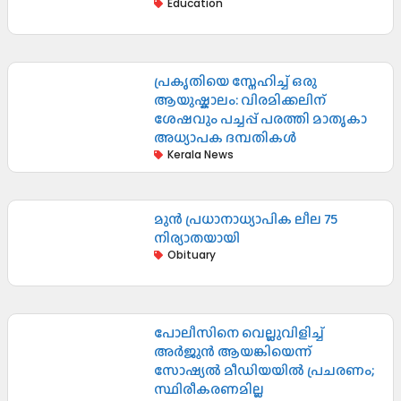
Education
പ്രകൃതിയെ സ്നേഹിച്ച് ഒരു
ആയുഷ്കാലം: വിരമിക്കലിന്
ശേഷവും പച്ചപ്പ് പരത്തി മാതൃകാ
അധ്യാപക ദമ്പതികൾ
Kerala News
മുൻ പ്രധാനാധ്യാപിക ലീല 75
നിര്യാതയായി
Obituary
പോലീസിനെ വെല്ലുവിളിച്ച്
അർജുൻ ആയങ്കിയെന്ന്
സോഷ്യൽ മീഡിയയിൽ പ്രചരണം;
സ്ഥിരീകരണമില്ല