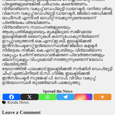
പ്രശ്നങ്ങളുണ്ടെങ്കിൽ പരിഹാരം കണ്ടെത്തണം.
വിദ്യാഭ്യാസ വകുപ്പ് ഡെപ്യൂട്ടി ഡയറക്ടർ, വനിതാ ശിശു
വികസന വകുപ്പ് ഡെപ്യൂട്ടി ഡയറക്ടർ, ജില്ലാ മെഡിക്കൽ
ഓഫീസർ എന്നിവർ ഓഡിറ്റ് നടക്കുന്നുണ്ടോയെന്ന്
പ്രത്യേകം ശ്രദ്ധിക്കണം.
വിദ്യാഭ്യാസ സ്ഥാപനങ്ങളുടെയും
ആശുപത്രികളുടെയും മുകളിലൂടെ സജീവമായ
ഇലക്ട്രിക്കൽ ലൈനുകൾ കടന്നുപോകുന്നില്ലെന്ന്
ഉറപ്പുവരുത്താൻ കെ.എസ്.ഇ.ബി, ഇലക്ട്രിക്കൽ
ഇൻസ്പെക്ടറേറ്റ് ഉദ്യോഗസ്ഥർക്ക് ജില്ലാ കളക്ടർ
നിർദ്ദേശം നൽകി. കെ.എസ്.ഇ.ബിയും വിദ്യാഭ്യാസ
വകുപ്പും ചേർന്ന് ബോധവൽക്കരണ പ്രവർത്തനങ്ങളും
ക്ലാസുകളും വിപുലമായി നടത്തുന്നുണ്ടെന്ന് യോഗം
വിലയിരുത്തി.
യോഗത്തിൽ പാലക്കാട് ഇലക്ട്രിക്കൽ സർക്കിൾ ഡെപ്യൂട്ടി
ചീഫ് എഞ്ചിനീയർ ടി.സി. ഗിരിജ, ഇലക്ട്രിക്കൽ
ഇൻസ്പെക്ടർ സുജേഷ് പി. ഗോപി, വിവിധ വകുപ്പ്
ഉദ്യോഗസ്ഥർ തുടങ്ങിയവർ പങ്കെടുത്തു.
Spread the News
Kerala News
Leave a Comment