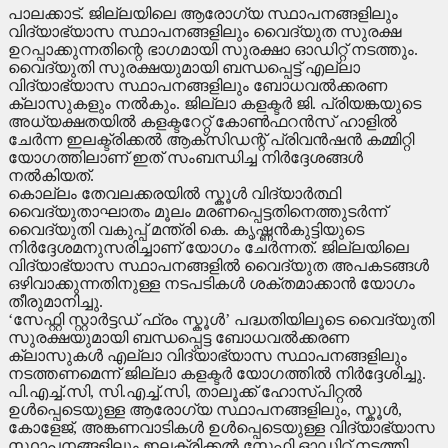
പാലക്കാട്. ജില്ലയിലെ ആരോഗ്യ സ്ഥാപനങ്ങളിലും
വിദ്യാഭ്യാസ സ്ഥാപനങ്ങളിലും വൈദ്യുത സുരക്ഷ
ഉറപ്പാക്കുന്നതിന്റെ ഭാഗമായി സുരക്ഷാ ഓഡിറ്റ് നടത്തും.
വൈദ്യുതി സുരക്ഷയുമായി ബന്ധപ്പെട്ട് എല്ലാ
വിദ്യാഭ്യാസ സ്ഥാപനങ്ങളിലും ബോധവൽക്കരണ
ക്ലാസുകളും നല്‍കും. ജില്ലാ കളക്ടർ ജി. പ്രിയങ്കയുടെ
അധ്യക്ഷതയിൽ കളക്ടറേറ്റ് കോൺഫറൻസ് ഹാളിൽ
ചേർന്ന ഇലക്ട്രിക്കൽ ആക്‌സിഡന്റ് പ്രിവൻഷൻ കമ്മിറ്റി
യോഗത്തിലാണ് ഇത് സംബന്ധിച്ച നിർദ്ദേശങ്ങൾ
നൽകിയത്.
കൊല്ലം തേവലക്കരയിൽ സ്കൂൾ വിദ്യാർത്ഥി
വൈദ്യുതാഘാതം മൂലം മരണപ്പെട്ടതിനെത്തുടർന്ന്
വൈദ്യുതി വകുപ്പ് മന്ത്രി കെ. കൃഷ്ണൻകുട്ടിയുടെ
നിർദ്ദേശമനുസരിച്ചാണ് യോഗം ചേർന്നത്. ജില്ലയിലെ
വിദ്യാഭ്യാസ സ്ഥാപനങ്ങളിൽ വൈദ്യുത അപകടങ്ങൾ
ഒഴിവാക്കുന്നതിനുള്ള നടപടികൾ ശക്തമാക്കാൻ യോഗം
തീരുമാനിച്ചു.
‘സേഫ്റ്റി സ്റ്റാർട്ടഡ് ഫ്രം സ്കൂൾ’ പദ്ധതിയിലൂടെ വൈദ്യുതി
സുരക്ഷയുമായി ബന്ധപ്പെട്ട ബോധവൽക്കരണ
ക്ലാസുകൾ എല്ലാ വിദ്യാഭ്യാസ സ്ഥാപനങ്ങളിലും
നടത്തണമെന്ന് ജില്ലാ കളക്ടർ യോഗത്തിൽ നിർദ്ദേശിച്ചു.
പി.എച്ച്.സി, സി.എച്ച്.സി, താലൂക്ക് ഹോസ്പിറ്റൽ
ഉൾപ്പെടെയുള്ള ആരോഗ്യ സ്ഥാപനങ്ങളിലും, സ്കൂൾ,
കോളേജ്, അങ്കണവാടികൾ ഉൾപ്പെടെയുള്ള വിദ്യാഭ്യാസ
സ്ഥാപനങ്ങളിലും ഇലക്ട്രിക്കൽ സേഫ്റ്റി ഓഡിറ്റ് നടത്തി