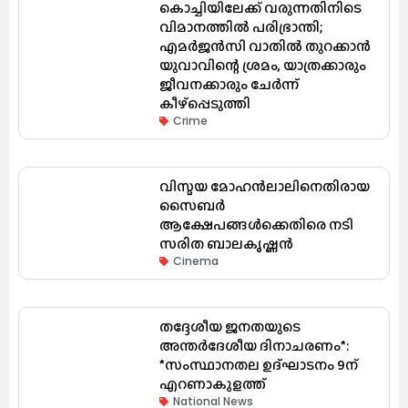
കൊച്ചിയിലേക്ക് വരുന്നതിനിടെ
വിമാനത്തിൽ പരിഭ്രാന്തി;
എമർജൻസി വാതിൽ തുറക്കാൻ
യുവാവിന്റെ ശ്രമം, യാത്രക്കാരും
ജീവനക്കാരും ചേർന്ന്
കീഴ്പ്പെടുത്തി
Crime
വിസ്മയ മോഹൻലാലിനെതിരായ
സൈബർ
ആക്ഷേപങ്ങൾക്കെതിരെ നടി
സരിത ബാലകൃഷ്ണൻ
Cinema
തദ്ദേശീയ ജനതയുടെ
അന്തർദേശീയ ദിനാചരണം*:
*സംസ്ഥാനതല ഉദ്ഘാടനം 9ന്
എറണാകുളത്ത്
National News