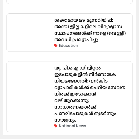
ശക്തമായ മഴ മുന്നറിയിപ്പ്;
അഞ്ച് ജില്ലകളിലെ വിദ്യാഭ്യാസ
സ്ഥാപനങ്ങൾക്ക് നാളെ (വെള്ളി)
അവധി പ്രഖ്യാപിച്ചു
Education
യു .പി.ഐ ഡിജിറ്റൽ
ഇടപാടുകളിൽ നിർണായക
നിയമഭേദഗതി: വൻകിട
വ്യാപാരികൾക്ക് ചെറിയ സേവന
നിരക്ക് ഈടാക്കാൻ
വഴിതുറക്കുന്നു;
സാധാരണക്കാർക്ക്
പണമിടപാടുകൾ തുടർന്നും
സൗജന്യം
National News