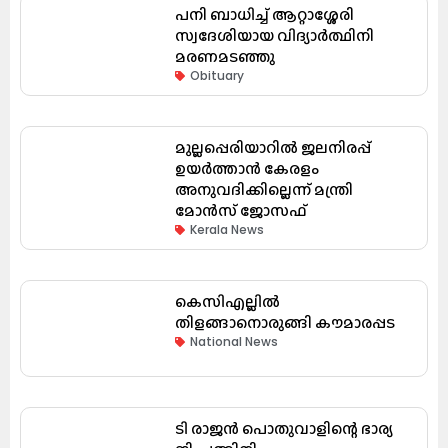
പനി ബാധിച്ച് ആറ്റാശ്ശേരി
സ്വദേശിയായ വിദ്യാർത്ഥിനി
മരണമടഞ്ഞു
Obituary
മുല്ലപ്പെരിയാറിൽ ജലനിരപ്പ്
ഉയർത്താൻ കേരളം
അനുവദിക്കില്ലെന്ന് മന്ത്രി
മോൻസ് ജോസഫ്
Kerala News
കെസിഎല്ലിൽ
തിളങ്ങാനൊരുങ്ങി കൗമാരപ്പട
National News
ടി രാജൻ പൊതുവാളിന്റെ ഭാര്യ