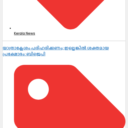
Kerala News
യാത്രാക്ലേശം പരിഹരിക്കണം; ഇല്ലെങ്കിൽ ശക്തമായ
പ്രക്ഷോഭം: ബിജെപി