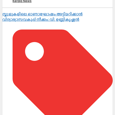
Kerala News
സ്കൂളുകളിലെ ഓണാഘോഷം അട്ടിമറിക്കാൻ
വിദ്യാഭ്യാസവകുപ്പ് നീക്കം: വി. ഉണ്ണികൃഷ്ണൻ