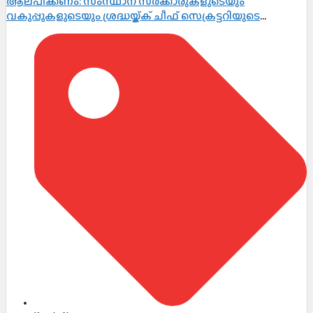
ആലപിക്കണം: സംസ്ഥാന സർക്കാരുകളുടെയും
വകുപ്പുകളുടെയും ശ്രദ്ധയ്ക്ക് ചീഫ് സെക്രട്ടറിയുടെ
നിർദ്ദേശം