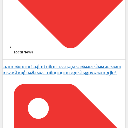
Local News
കാസർഗോഡ് ക്വിസ് വിവാദം: കുറ്റക്കാർക്കെതിരെ കർശന
നടപടി സ്വീകരിക്കും… വിദ്യാഭ്യാസ മന്ത്രി എൻ ഷംസുദ്ദീൻ