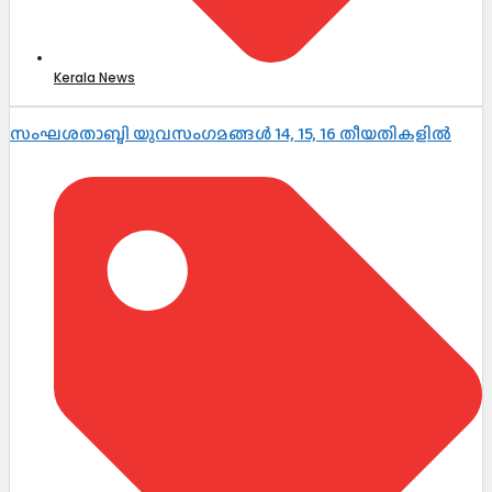
Kerala News
സംഘശതാബ്ദി യുവസംഗമങ്ങള്‍ 14, 15, 16 തീയതികളില്‍