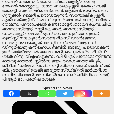
സൗണ്ട് ഡിസൈൻ: രംഗനാഥ് രവി, ആർട്ട് :സാബു
മോഹൻ,കോസ്റ്റ്യൂം: ധന്യ ബാലകൃഷ്ണൻ. മേക്കപ്പ്: സജി
കൊരട്ടി, സന്തോഷ് വെൺപകൽ. ആക്ഷൻ: മാഫിയ ശശി,
ഗുരുക്കൾ, ലൈൻ പ്രൊഡ്യൂസർ: സന്തോഷ് കൃഷ്ണൻ,
എക്സിക്യൂട്ടീവ് പ്രൊഡ്യൂസർ: അനൂജ് വാസ്, നവീൻ പി
തോമസ്. പ്രൊഡക്ഷൻ കൺട്രോളർ :ജാവേദ് ചെമ്പ്, ചീഫ്
അസോസിയേറ്റ്: ഉണ്ണി കെ ആർ, അസോസിയേറ്റ്
ഡയറക്ടേഴ്സ്: സുമേഷ് എസ് ജെ, അനൂപ് വാസുദേവ്,
കളറിസ്റ്റ്: നന്ദകുമാർ,സൗണ്ട് മിക്സ്: ഡാൻജോസ്,
ഡി ഐ : പോയെറ്റിക്, അഡ്മിനിസ്ട്രേഷൻ ആൻഡ്
ഡിസ്ട്രിബ്യൂഷൻ ഹെഡ്: ബബിൻ ബാബു, പ്രൊഡക്ഷൻ
ഇൻ ചാർജ് അഖിൽ യശോധരൻ, ടൈറ്റിൽ ഗ്രാഫിക്സ് :
ശരത് വിനു, വിഎഫ്എക്സ് : ഡി ടി എം, പ്രൊമോ സ്റ്റിൽസ്
മാത്യു മാത്തൻ, സ്റ്റിൽസ് ജയപ്രകാശ് അത്തല്ലൂർ,
ബിജിത്ത് ധർമ്മടം, പബ്ലിസിറ്റി ഡിസൈൻസ്: ഓൾഡ് മങ്ക്,
ബ്ലൂ ട്രൈബ്, യെല്ലോ ടൂത്ത്സ്,ഡിജിറ്റൽ മാർക്കറ്റിംഗ്:
സിനിമ പ്രാന്തൻ, അഡ്വെർടൈസിങ് : ബ്രിങ്ഫോർത്ത്,
പി ആർ ഓ : പ്രതീഷ് ശേഖർ.
Spread the News