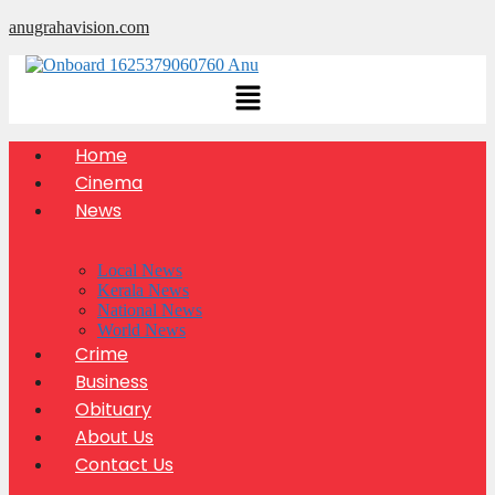
Skip
anugrahavision.com
to
content
Home
Cinema
News
Local News
Kerala News
National News
World News
Crime
Business
Obituary
About Us
Contact Us