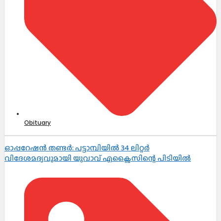
Obituary
ഓപ്പറേഷൻ തണ്ടർ: പട്ടാമ്പിയിൽ 34 ലിറ്റർ
വിദേശമദ്യവുമായി യുവാവ് എക്സൈസിന്റെ പിടിയിൽ