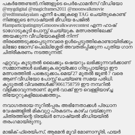
പകർത്തേണ്ടത്).നിങ്ങളുടെ പെർഫോമൻസ് വീഡിയോ
@mygdigital @magicframes2011 @moonwalkmovie
@redfmmalayalam എന്നീ പേജുകളെ TAG ചെയ്തുകൊണ്ട്
നിങ്ങളുടെ സോഷ്യൽ മീഡിയ പേജിൽ
#IamparticipatingmyGmoonwalkwavecontest എന്ന ഹാഷ്
ടാഗോടുകൂടി പോസ്റ്റ് ചെയ്യുക. മത്സരത്തിലേക്ക്
അയക്കുന്ന വീഡിയോകളില്‍ നിന്ന്
തിരഞ്ഞെടുക്കപ്പെടുന്നവരെ ഉള്‍പ്പെടുത്തികൊണ്ടായിരിക്കും
ലിജോ ജോസ് പെല്ലിശ്ശേരി അവതരിപ്പിക്കുന്ന പുതിയ ഗാന
ചിത്രീകരണം നടത്തുന്നത്.
ഏറ്റവും കൂടുതൽ ലൈക്കും ഷെയറും ലഭിക്കുന്നവർക്കാണ്
സമ്മാനങ്ങള്‍ ലഭിക്കുക.ഒറ്റയ്ക്കോ ഗ്രൂപ്പായിട്ടോ ഈ
മത്സരത്തിൽ പങ്കെടുക്കാം.മെയ് 27 മുതൽ ജൂൺ 7 വരെ
ആണ് വീഡിയോ പോസ്റ്റ് ചെയ്യണ്ട സമയ പരിധി.
കൂടുതൽ വിവരങ്ങൾക്ക് 9061758759 ഈ നമ്പറിൽ
വിളിക്കാവുന്നതാണ്. മൂൺ വാക്ക് ഈ വെള്ളിയാഴ്ച്ച
തിയേറ്ററുകളിലേക്കെത്തും.
നവാഗതരായ നൂറിൽപ്പരം അഭിനേതാക്കൾ പ്രധാന
വേഷങ്ങളിൽ മികവുറ്റ പ്രകടനം കാഴ്ച വയ്ക്കുന്ന
ചിത്രത്തിന്റെ ട്രയ്ലർ സോഷ്യൽ മീഡിയയിൽ
തരംഗമായിരുന്നു.
മാജിക് ഫ്രെയിംസ്, ആമേൻ മൂവി മോണാസ്ട്രി, ഫയർ