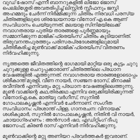
വുഡ് ഷോസ് എന്നീ ബാനറുകളിൽ ലിജോ ജോസ്
പെല്ലിശ്ശേരി അവതരിപ്പിച്ച് ലിസ്റ്റിൻ സ്റ്റീഫനും ജസ്നി
അഹമ്മദും ചേർന്ന് നിർമ്മിക്കുന്ന ചിത്രം നിരവധി പരസ്യ
ചിത്രങ്ങളിലുടെ ശ്രദ്ധേയനായ വിനോദ് എ.കെ ആണ്
സംവിധാനം ചെയ്യുന്നത്. മലയാള സിനിമയിലേക്ക്
നവാഗതരായ പുതിയ താരങ്ങളെ പൂർണ്ണമായും
സമ്മാനിക്കുന്ന മാജിക് ഫ്രെയിംസ് ചിത്രം കൂടിയാണിത്.
തിരുവനന്തപുരത്തും പരിസരപ്രദേശങ്ങളിലുമായി
ചിത്രീകരിച്ച മൂൺവാക്ക് മാജിക് ഫ്രെയിംസ് വിതരണം
നിർവഹിക്കുന്നു.
നൃത്തത്തെ ജീവിതത്തിന്റെ ഭാഗമായി മാറ്റിയ ഒരു കൂട്ടം ചുറു
ചുറുക്കുള്ള ചെറുപ്പക്കാരാണ് ചിത്രത്തിലെ പ്രധാന
വേഷങ്ങളിൽ എത്തുന്നത്. നവാഗതരായ താരങ്ങളോടൊപ്പം
ശ്രീകാന്ത് മുരളി, വീണ നായർ, സഞ്ജന ദോസ്, മീനാക്ഷി
രവീന്ദ്രൻ എന്നിവരും മറ്റു പ്രധാന വേഷങ്ങളിലെത്തുന്നു.
മൂൺ വാക്കിന്റെ കഥ,തിരക്കഥ എന്നിവ ഒരുക്കിയിരിക്കുന്നത്
വിനോദ്എ.കെ, മാത്യു വർഗീസ്, സുനിൽ
ഗോപാലകൃഷ്ണൻ എന്നിവർ ചേർന്നാണ്. സംഗീത
സംവിധാനം: പ്രശാന്ത് പിള്ള, ഗാനരചന: വിനായക്
ശശികുമാർ, സുനിൽ ഗോപാലകൃഷ്ണൻ, നിതിൻ വി നായർ,
ഛായാഗ്രഹണം : അൻസാർ ഷാ, എഡിറ്റിംഗ് ദീപു
ജോസഫ്, കിരൺ ദാസ് എന്നിവർ നിർവഹിക്കുന്നു.
മൂൺവാക്കിന്റെ മറ്റു അണിയറ പ്രവർത്തകർ ഇവരാണ്.