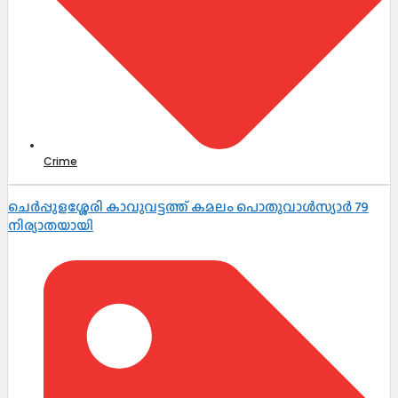
Crime
ചെർപ്പുളശ്ശേരി കാവുവട്ടത്ത് കമലം പൊതുവാൾസ്യാർ 79
നിര്യാതയായി