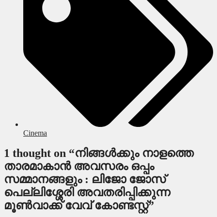
Cinema
1 thought on “നിങ്ങൾക്കും നാളത്തെ
താരമാകാൻ അവസരം ഒപ്പം
സമ്മാനങ്ങളും : ലിജോ ജോസ്
പെല്ലിശ്ശേരി അവതരിപ്പിക്കുന്ന
മൂൺവാക്ക് വേവ് കോണ്ടസ്റ്റ്”