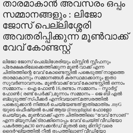
താരമാകാൻ അവസരം ഒപ്പം
സമ്മാനങ്ങളും : ലിജോ
ജോസ് പെല്ലിശ്ശേരി
അവതരിപ്പിക്കുന്ന മൂൺവാക്ക്
വേവ് കോണ്ടസ്റ്റ്
ലിജോ ജോസ് പെല്ലിശേരിയും ലിസ്റ്റിൻ സ്റ്റീഫനും
പ്രേക്ഷകരിലേക്കെത്തിക്കുന്ന മൂൺ വാക്ക് എന്ന
ചിത്രത്തിന്റെ വേവ് കോണ്ടെസ്റ്റിൽ പങ്കെടുത്ത് നാളത്തെ
താരമാകാനും സമ്മാനങ്ങൾ കരസ്ഥമാക്കാനും ഇതാ
സുവർണാവസരം. മൂൺവാക്ക് വേവ് കോണ്ടസ്റ്റിൽ ഒന്നാം
സമ്മാനം – ഐ ഫോൺ 16,രണ്ടാം സമ്മാനം – സ്മാർട്ട്
ഫോൺ ( രണ്ട് പേർക്ക് ),മൂന്നാം സമ്മാനം – ജെ ബി എൽ
ബ്ലൂടുത്ത് സ്പീക്കർ എന്നിവയാണ്.മത്സരത്തിൽ
പങ്കെടുക്കാൻ നിങ്ങൾ ചെയ്യേണ്ടത് ഇത്രമാത്രം .myG
യുടെ ഒഫീഷ്യൽ പേജ് ആയ @mygdigital ഫോളോ
ചെയ്യുക, മൂൺവാക്ക് എന്ന ചിത്രത്തിലെ “വേവ് സോങ് ”
എന്ന മ്യൂസിക് ട്രാക്കിനൊപ്പം വേവ് ചെയ്ത് വീഡിയോ
പകര്‍ത്തുക(30 സെക്കൻഡ് മുതൽ ഒരു മിനിറ്റ് വരെ
ദൈർഘ്യത്തിൽ റീൽ രൂപത്തിലാണ് വീഡിയോ