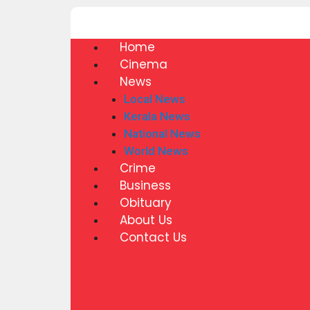
Home
Cinema
News
Local News
Kerala News
National News
World News
Crime
Business
Obituary
About Us
Contact Us