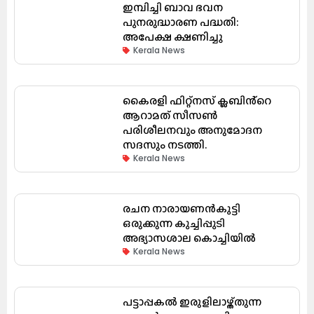
ഇമ്പിച്ചി ബാവ ഭവന
പുനരുദ്ധാരണ പദ്ധതി:
അപേക്ഷ ക്ഷണിച്ചു
Kerala News
കൈരളി ഫിറ്റ്നസ് ക്ലബിൻ്റെ
ആറാമത് സീസൺ
പരിശീലനവും അനുമോദന
സദസും നടത്തി.
Kerala News
രചന നാരായണൻകുട്ടി
ഒരുക്കുന്ന കുച്ചിപ്പുടി
അഭ്യാസശാല കൊച്ചിയിൽ
Kerala News
പട്ടാപ്പകൽ ഇരുളിലാഴ്ത്തുന്ന