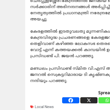
ചെർപ്പുളശ്ശേരി:
കേന്ദ്രത്തിൽ ജനകീയ ബഡ
സർക്കാരിന് അഭിനന്ദനങ്ങൾ അർപ്പിച്ച് 
നേതൃത്വത്തിൽ പ്രധാനമന്ത്രി നരേന്ദ്ര
അയച്ചു.
കേരളത്തിൽ ഇടതുവലതു മുന്നണികൾ 
കേന്ദ്രവിരുദ്ധ പ്രചരണങ്ങളെ കേരളജ
തെളിവാണ് കഴിഞ്ഞ ലോകസഭ തെരഞ്ഞെ
വോട്ട് എന്ന് കത്തയക്കൽ കാമ്പയിൻ 
പ്രസിഡണ്ട് പി. ജയൻ പറഞ്ഞു.
മണ്ഡലം പ്രസിഡണ്ട് സ്മിത വി.എസ് അ
ജനറൽ സെക്രട്ടറിമാരായ ടി കൃഷ്ണകുമ
നന്ദിയും പറഞ്ഞു.
Spre
Local News