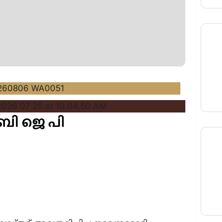
 ബി ജെ പി