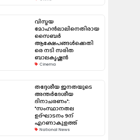
വിസ്മയ
മോഹൻലാലിനെതിരായ
സൈബർ
ആക്ഷേപങ്ങൾക്കെതി
രെ നടി സരിത
ബാലകൃഷ്ണൻ
Cinema
തദ്ദേശീയ ജനതയുടെ
അന്തർദേശീയ
ദിനാചരണം*:
*സംസ്ഥാനതല
ഉദ്ഘാടനം 9ന്
എറണാകുളത്ത്
National News