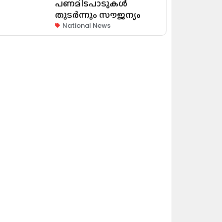
പണമിടപാടുകൾ
തുടർന്നും സൗജന്യം
National News