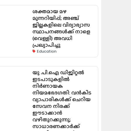
ശക്തമായ മഴ
മുന്നറിയിപ്പ്; അഞ്ച്
ജില്ലകളിലെ വിദ്യാഭ്യാസ
സ്ഥാപനങ്ങൾക്ക് നാളെ
(വെള്ളി) അവധി
പ്രഖ്യാപിച്ചു
Education
യു .പി.ഐ ഡിജിറ്റൽ
ഇടപാടുകളിൽ
നിർണായക
നിയമഭേദഗതി: വൻകിട
വ്യാപാരികൾക്ക് ചെറിയ
സേവന നിരക്ക്
ഈടാക്കാൻ
വഴിതുറക്കുന്നു;
സാധാരണക്കാർക്ക്