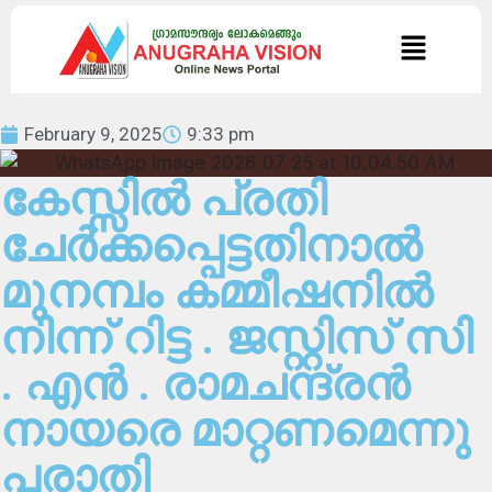
February 9, 2025
9:33 pm
കേസ്സിൽ പ്രതി
ചേർക്കപ്പെട്ടതിനാൽ
മുനമ്പം കമ്മീഷനിൽ
നിന്ന് റിട്ട . ജസ്റ്റിസ് സി
. എൻ . രാമചന്ദ്രൻ
നായരെ മാറ്റണമെന്നു
പരാതി