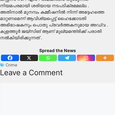
നിയമപരമായി ശരിയായ നടപടിക്രമമല്ല .
അതിനാൽ മുനമ്പം കമ്മീഷനിൽ നിന്ന് അദ്ദേഹത്തെ
മാറ്റണമെന്ന് ആവിശ്യപ്പെട്ട് ഹൈക്കോടതി
അഭിഭാഷകനും പൊതു പ്രവർത്തകനുമായ അഡ്വ .
കുളത്തൂർ ജയ്‌സിങ് ആണ് മുഖ്യമന്ത്രിക്ക് പരാതി
നൽകിയിരിക്കുന്നത് .
Spread the News
Crime
Leave a Comment