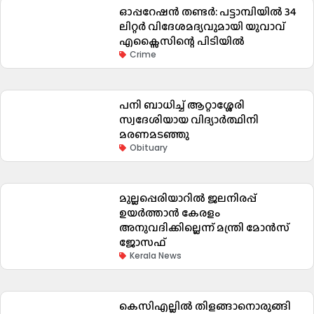
ഓപ്പറേഷൻ തണ്ടർ: പട്ടാമ്പിയിൽ 34
ലിറ്റർ വിദേശമദ്യവുമായി യുവാവ്
എക്സൈസിന്റെ പിടിയിൽ
Crime
പനി ബാധിച്ച് ആറ്റാശ്ശേരി
സ്വദേശിയായ വിദ്യാർത്ഥിനി
മരണമടഞ്ഞു
Obituary
മുല്ലപ്പെരിയാറിൽ ജലനിരപ്പ്
ഉയർത്താൻ കേരളം
അനുവദിക്കില്ലെന്ന് മന്ത്രി മോൻസ്
ജോസഫ്
Kerala News
കെസിഎല്ലിൽ തിളങ്ങാനൊരുങ്ങി