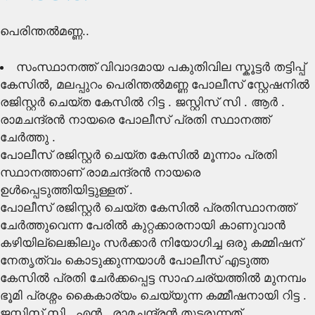
പെരിന്തൽമണ്ണ..
സംസ്ഥാനത്ത് വിവാദമായ പകുതിവില സ്കൂട്ടർ തട്ടിപ്പ്
കേസിൽ, മലപ്പുറം പെരിന്തൽമണ്ണ പോലീസ് സ്റ്റേഷനിൽ
രജിസ്റ്റർ ചെയ്ത കേസിൽ റിട്ട . ജസ്റ്റിസ് സി . ആർ .
രാമചന്ദ്രൻ നായരെ പോലീസ് പ്രതി സ്ഥാനത്ത്
ചേർത്തു .
പോലീസ് രജിസ്റ്റർ ചെയ്ത കേസിൽ മൂന്നാം പ്രതി
സ്ഥാനത്താണ് രാമചന്ദ്രൻ നായരെ
ഉൾപ്പെടുത്തിയിട്ടുള്ളത് .
പോലീസ് രജിസ്റ്റർ ചെയ്ത കേസിൽ പ്രതിസ്ഥാനത്ത്
ചേർത്തുവെന്ന പേരിൽ കുറ്റക്കാരനായി കാണുവാൻ
കഴിയില്ലെങ്കിലും സർക്കാർ നിയോഗിച്ച ഒരു കമ്മിഷന്
നേതൃത്വം കൊടുക്കുന്നയാൾ പോലീസ് എടുത്ത
കേസിൽ പ്രതി ചേർക്കപ്പെട്ട സാഹചര്യത്തിൽ മുനമ്പം
ഭൂമി പ്രശ്നം കൈകാര്യം ചെയ്യുന്ന കമ്മീഷനായി റിട്ട .
ജസ്റ്റിസ് സി . എൻ . രാമചന്ദ്രൻ തുടരുന്നത്