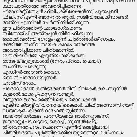
തുടങ്ങിയവർക്കൊപ്പംഅൽഫോൻസ് പുത്രൻ ഒരു പ്രധാന
കഥാപാത്രത്തെ അവതരിപ്പിക്കുന്നു.
ഫ്രാഗ്രന്റ്‌ നേച്ചർ ഫിലിം ക്രിയേഷൻസ്, പൂയപ്പള്ളി
ഫിലിംസ് എന്നീ ബാനറിൽ ആൻ, സജീവ്,അലക്സാണ്ടർ
മാത്യു എന്നിവർ ചേർന്ന് നിർമ്മിക്കുന്ന
ഈ ചിത്രത്തിന്റെ ഛായാഗ്രഹണം
സിനോജ് പി അയ്യപ്പൻ നിർവഹിക്കുന്നു.
മൈക്ക്,ഖൽബ്, ഗോളം എന്നി ചിത്രങ്ങൾക്ക് ശേഷം
രഞ്ജിത്ത് സജീവ് നായക കഥാപാത്രത്തെ
അവതരിപ്പിക്കുന്ന ചിത്രമാണിത്.
ശബരീഷ് വർമ്മ എഴുതിയ വരികൾക്ക്
രാജേഷ് മുരുകേശൻ (നേരം,പ്രേമം ഫെയിം)
സംഗീതം പകരുന്നു.
എഡിറ്റർ-അരുൺ വൈഗ.
ലൈൻ പ്രൊഡ്യൂസർ-
ഹാരിസ് ദേശം,
പ്രൊഡക്ഷൻ കൺട്രോളർ-റിനി ദിവാകർ,കല-സുനിൽ
കുമരൻ,മേക്കപ്പ്-ഹസ്സൻ വണ്ടൂർ,
വസ്ത്രാലങ്കാരം-മെൽവി ജെ,പ്രൊഡക്ഷൻ
എക്സിക്യൂട്ടീവ്-വിനോഷ് കൈമൾ, ചീഫ് അസോസിയേറ്റ്
ഡയറക്ടർ- കിരൺ റാഫേൽ,സ്റ്റിൽസ്-
ബിജിത്ത് ധർമ്മടം, പരസ്യക്കല-ഓൾഡ്മോങ്ക്സ്.
ഈരാറ്റുപേട്ട,വട്ടവട, കൊച്ചി, ഗുണ്ടൽപേട്ട്,
തിരുവനന്തപുരം, ചെന്നൈ എന്നിവിടങ്ങളിലായി
ചിത്രീകരണം പൂർത്തിയാക്കിയ യുണൈറ്റഡ് കിംഗ്ഡം