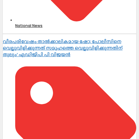
National News
വീരപരിവേഷം താൽക്കാലികമായ ഷോ; പോലീസിനെ
വെല്ലുവിളിക്കുന്നത് സമൂഹത്തെ വെല്ലുവിളിക്കുന്നതിന്
തുല്യം’ എഡിജിപി പി വിജയൻ