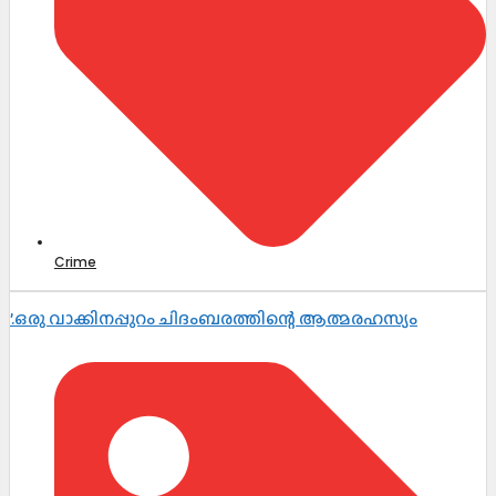
Crime
’.ഒരു വാക്കിനപ്പുറം ചിദംബരത്തിന്റെ ആത്മരഹസ്യം