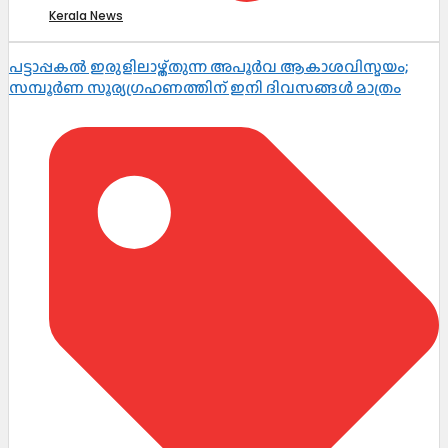
Kerala News
പട്ടാപ്പകൽ ഇരുളിലാഴ്ത്തുന്ന അപൂർവ ആകാശവിസ്മയം;
സമ്പൂർണ സൂര്യഗ്രഹണത്തിന് ഇനി ദിവസങ്ങൾ മാത്രം