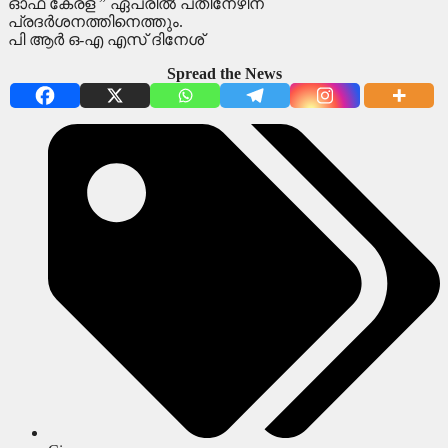
ഓഫ് കേരള ” ഏപ്രിൽ പതിനേഴിന്
പ്രദർശനത്തിനെത്തും.
പി ആർ ഒ-എ എസ് ദിനേശ്
Spread the News