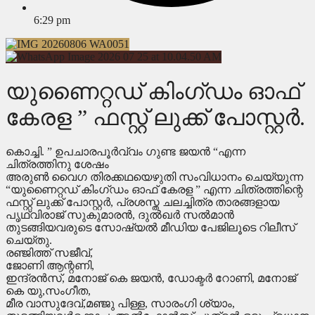
6:29 pm
യുണൈറ്റഡ് കിംഗ്ഡം ഓഫ്
കേരള ” ഫസ്റ്റ് ലുക്ക് പോസ്റ്റർ.
കൊച്ചി. ” ഉപചാരപൂർവ്വം ഗുണ്ട ജയൻ “എന്ന
ചിത്രത്തിനു ശേഷം
അരുൺ വൈഗ തിരക്കഥയെഴുതി സംവിധാനം ചെയ്യുന്ന
“യുണൈറ്റഡ് കിംഗ്ഡം ഓഫ് കേരള ” എന്ന ചിത്രത്തിന്റെ
ഫസ്റ്റ് ലുക്ക് പോസ്റ്റർ, പ്രശസ്ത ചലച്ചിത്ര താരങ്ങളായ
പൃഥ്വിരാജ് സുകുമാരൻ, ദുൽഖർ സൽമാൻ
തുടങ്ങിയവരുടെ സോഷ്യൽ മീഡിയ പേജിലൂടെ റിലീസ്
ചെയ്തു.
രഞ്ജിത്ത് സജീവ്,
ജോണി ആന്റണി,
ഇന്ദ്രൻസ്, മനോജ് കെ ജയൻ, ഡോക്ടർ റോണി, മനോജ്
കെ യു,സംഗീത,
മീര വാസുദേവ്,മഞ്ജു പിള്ള, സാരംഗി ശ്യാം,