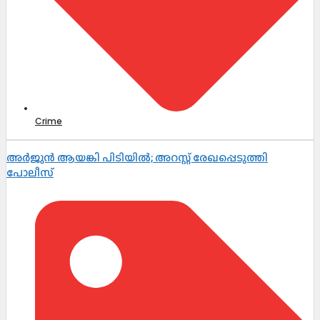
Crime
അർജുൻ ആയങ്കി പിടിയിൽ; അറസ്റ്റ് രേഖപ്പെടുത്തി
പോലീസ്